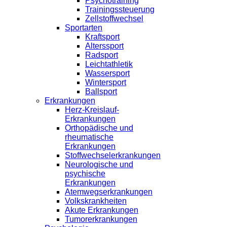
Psychotraining
Trainingssteuerung
Zellstoffwechsel
Sportarten
Kraftsport
Alterssport
Radsport
Leichtathletik
Wassersport
Wintersport
Ballsport
Erkrankungen
Herz-Kreislauf-
Erkrankungen
Orthopädische und
rheumatische
Erkrankungen
Stoffwechselerkrankungen
Neurologische und
psychische
Erkrankungen
Atemwegserkrankungen
Volkskrankheiten
Akute Erkrankungen
Tumorerkrankungen