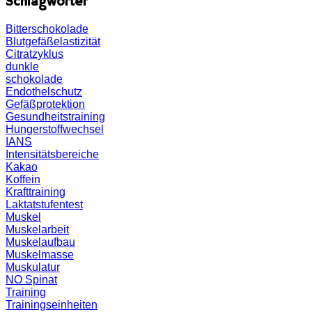
Schlagwörter
Bitterschokolade
Blutgefäßelastizität
Citratzyklus
dunkle
schokolade
Endothelschutz
Gefäßprotektion
Gesundheitstraining
Hungerstoffwechsel
IANS
Intensitätsbereiche
Kakao
Koffein
Krafttraining
Laktatstufentest
Muskel
Muskelarbeit
Muskelaufbau
Muskelmasse
Muskulatur
NO
Spinat
Training
Trainingseinheiten