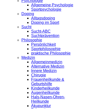
Psychologie
Allgemeine Psychologie
Sportpsychologie
Doping
Alltagsdoping
Doping im Sport
Sucht
Sucht-ABC
Suchtprävention
Philosophie
Persönlichkeit
Sportphilosophie
praktische Philosophie
Medizin
Allgemeinmedizin
Alternative Medizin
Innere Medizin
Chirugie
Frauenheilkunde &
Geburtshilfe
Kinderheilkunde
Augenheilkunde
Hals-Nasen-Ohren-
Heilkunde
Akupunktur