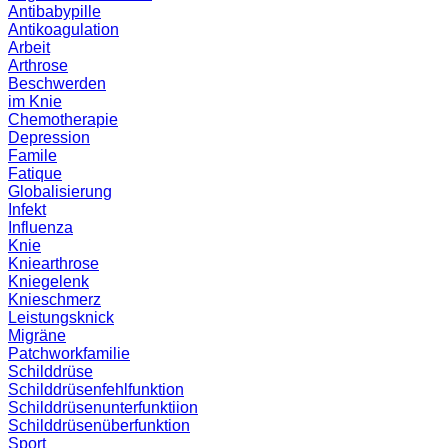
Antibabypille
Antikoagulation
Arbeit
Arthrose
Beschwerden
im Knie
Chemotherapie
Depression
Famile
Fatique
Globalisierung
Infekt
Influenza
Knie
Kniearthrose
Kniegelenk
Knieschmerz
Leistungsknick
Migräne
Patchworkfamilie
Schilddrüse
Schilddrüsenfehlfunktion
Schilddrüsenunterfunktiion
Schilddrüsenüberfunktion
Sport