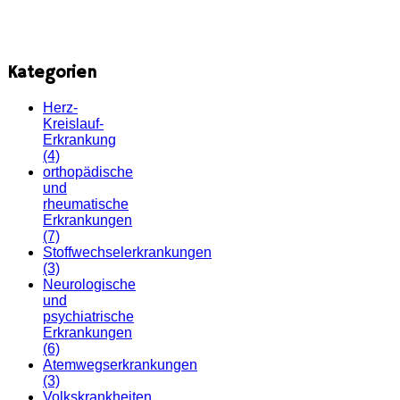
Kategorien
Herz-
Kreislauf-
Erkrankung
(4)
orthopädische
und
rheumatische
Erkrankungen
(7)
Stoffwechselerkrankungen
(3)
Neurologische
und
psychiatrische
Erkrankungen
(6)
Atemwegserkrankungen
(3)
Volkskrankheiten