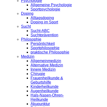
Psychologie
Allgemeine Psychologie
Sportpsychologie
Doping
Alltagsdoping
Doping im Sport
Sucht
Sucht-ABC
Suchtprävention
Philosophie
Persönlichkeit
Sportphilosophie
praktische Philosophie
Medizin
Allgemeinmedizin
Alternative Medizin
Innere Medizin
Chirugie
Frauenheilkunde &
Geburtshilfe
Kinderheilkunde
Augenheilkunde
Hals-Nasen-Ohren-
Heilkunde
Akupunktur