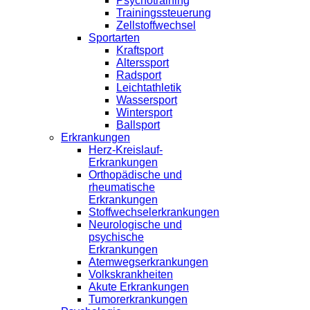
Psychotraining
Trainingssteuerung
Zellstoffwechsel
Sportarten
Kraftsport
Alterssport
Radsport
Leichtathletik
Wassersport
Wintersport
Ballsport
Erkrankungen
Herz-Kreislauf-
Erkrankungen
Orthopädische und
rheumatische
Erkrankungen
Stoffwechselerkrankungen
Neurologische und
psychische
Erkrankungen
Atemwegserkrankungen
Volkskrankheiten
Akute Erkrankungen
Tumorerkrankungen