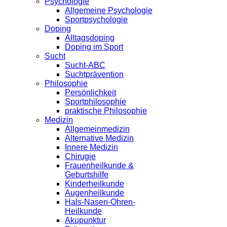
Psychologie
Allgemeine Psychologie
Sportpsychologie
Doping
Alltagsdoping
Doping im Sport
Sucht
Sucht-ABC
Suchtprävention
Philosophie
Persönlichkeit
Sportphilosophie
praktische Philosophie
Medizin
Allgemeinmedizin
Alternative Medizin
Innere Medizin
Chirugie
Frauenheilkunde &
Geburtshilfe
Kinderheilkunde
Augenheilkunde
Hals-Nasen-Ohren-
Heilkunde
Akupunktur