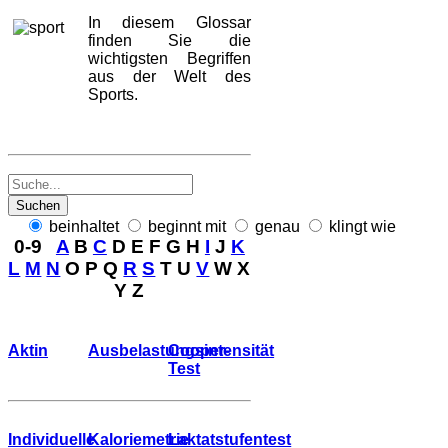
In diesem Glossar
finden Sie die
wichtigsten Begriffen
aus der Welt des
Sports.
Suchen
beinhaltet
beginnt mit
genau
klingt wie
0-9
A
B
C
D
E
F
G
H
I
J
K
L
M
N
O
P
Q
R
S
T
U
V
W
X
Y
Z
Aktin
Ausbelastungsintensität
Cooper-
Test
Individuelle
Kaloriemetrie
Laktatstufentest