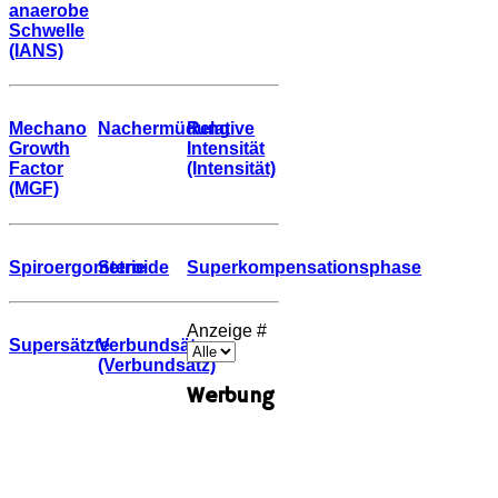
anaerobe
Schwelle
(IANS)
Mechano
Nachermüdung
Relative
Growth
Intensität
Factor
(Intensität)
(MGF)
Spiroergometrie
Steroide
Superkompensationsphase
Anzeige #
Supersätzte
Verbundsätze
(Verbundsatz)
Werbung