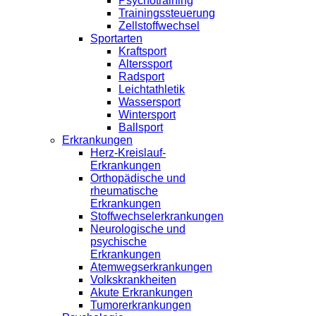
Psychotraining
Trainingssteuerung
Zellstoffwechsel
Sportarten
Kraftsport
Alterssport
Radsport
Leichtathletik
Wassersport
Wintersport
Ballsport
Erkrankungen
Herz-Kreislauf-
Erkrankungen
Orthopädische und
rheumatische
Erkrankungen
Stoffwechselerkrankungen
Neurologische und
psychische
Erkrankungen
Atemwegserkrankungen
Volkskrankheiten
Akute Erkrankungen
Tumorerkrankungen