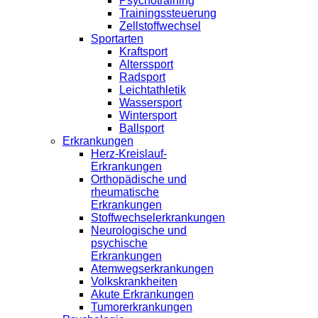
Psychotraining
Trainingssteuerung
Zellstoffwechsel
Sportarten
Kraftsport
Alterssport
Radsport
Leichtathletik
Wassersport
Wintersport
Ballsport
Erkrankungen
Herz-Kreislauf-
Erkrankungen
Orthopädische und
rheumatische
Erkrankungen
Stoffwechselerkrankungen
Neurologische und
psychische
Erkrankungen
Atemwegserkrankungen
Volkskrankheiten
Akute Erkrankungen
Tumorerkrankungen