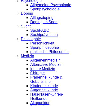
Psychologie
Allgemeine Psychologie
Sportpsychologie
Doping
Alltagsdoping
Doping im Sport
Sucht
Sucht-ABC
Suchtprävention
Philosophie
Persönlichkeit
Sportphilosophie
praktische Philosophie
Medizin
Allgemeinmedizin
Alternative Medizin
Innere Medizin
Chirugie
Frauenheilkunde &
Geburtshilfe
Kinderheilkunde
Augenheilkunde
Hals-Nasen-Ohren-
Heilkunde
Akupunktur