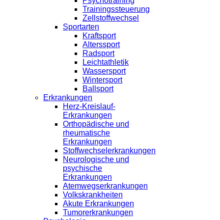
Psychotraining
Trainingssteuerung
Zellstoffwechsel
Sportarten
Kraftsport
Alterssport
Radsport
Leichtathletik
Wassersport
Wintersport
Ballsport
Erkrankungen
Herz-Kreislauf-
Erkrankungen
Orthopädische und
rheumatische
Erkrankungen
Stoffwechselerkrankungen
Neurologische und
psychische
Erkrankungen
Atemwegserkrankungen
Volkskrankheiten
Akute Erkrankungen
Tumorerkrankungen