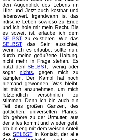
den Augenblick des Lebens im
Hier und Jetzt auch kostbar und
lebenswert. Irgendwann ist das
irdische Leben sowieso zu Ende
und ich hole mir mein Recht. Bis
es soweit ist, erlaube ich dem
SELBST
zu existieren. Wie das
SELBST
das Sein ausrichtet,
wenn ich es erlaube, sollte nun,
durch meine geäußerte Haltung,
nicht mehr in Frage stehen. Es
nützt dem
SELBST
, wenig oder
sogar
nichts
, gegen mich zu
kämpfen. Den Kampf hat noch
niemand gewonnen. Was bleibt,
ist mich anzunehmen, um mich
letztendlich versöhnlich zu
stimmen. Denn ich bin auch ein
Teil des großen Ganzen, des
göttlichen, universellen Planes.
Ich gehöre zu der Urmutter, aus
der alles kommt und wieder geht.
Ich bin eng mit dem weisen Anteil
des
SELBST
in Kontakt, der alle
Anteile begleitet und uns