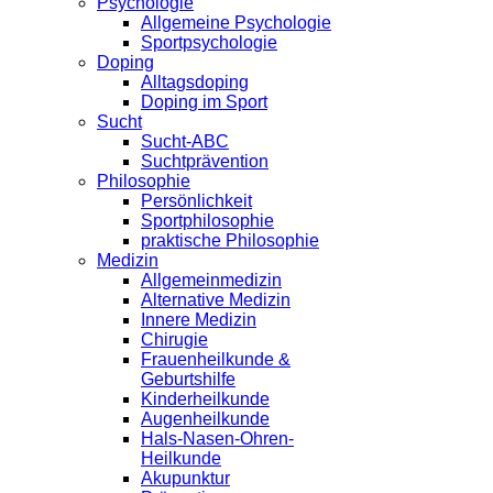
Psychologie
Allgemeine Psychologie
Sportpsychologie
Doping
Alltagsdoping
Doping im Sport
Sucht
Sucht-ABC
Suchtprävention
Philosophie
Persönlichkeit
Sportphilosophie
praktische Philosophie
Medizin
Allgemeinmedizin
Alternative Medizin
Innere Medizin
Chirugie
Frauenheilkunde &
Geburtshilfe
Kinderheilkunde
Augenheilkunde
Hals-Nasen-Ohren-
Heilkunde
Akupunktur