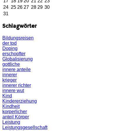
17
18
19
20
21
22
23
24
25
26
27
28
29
30
31
Schlagwörter
Bildungsreisen
der tod
Doping
erschopfter
Globalisierung
gottliche
innere anteile
innerer
krieger
innerer richter
innere wut
Kind
Kindererziehung
Kindheit
korperlicher
anteil
Körper
Leistung
Leistungsgesellschaft