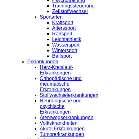
Psychotraining
Trainingssteuerung
Zellstoffwechsel
Sportarten
Kraftsport
Alterssport
Radsport
Leichtathletik
Wassersport
Wintersport
Ballsport
Erkrankungen
Herz-Kreislauf-
Erkrankungen
Orthopädische und
rheumatische
Erkrankungen
Stoffwechselerkrankungen
Neurologische und
psychische
Erkrankungen
Atemwegserkrankungen
Volkskrankheiten
Akute Erkrankungen
Tumorerkrankungen