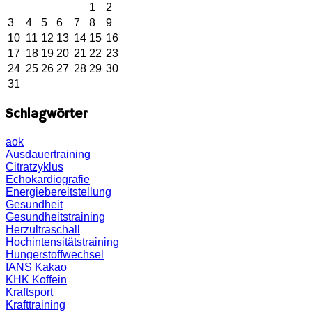
1
2
3
4
5
6
7
8
9
10
11
12
13
14
15
16
17
18
19
20
21
22
23
24
25
26
27
28
29
30
31
Schlagwörter
aok
Ausdauertraining
Citratzyklus
Echokardiografie
Energiebereitstellung
Gesundheit
Gesundheitstraining
Herzultraschall
Hochintensitätstraining
Hungerstoffwechsel
IANS
Kakao
KHK
Koffein
Kraftsport
Krafttraining