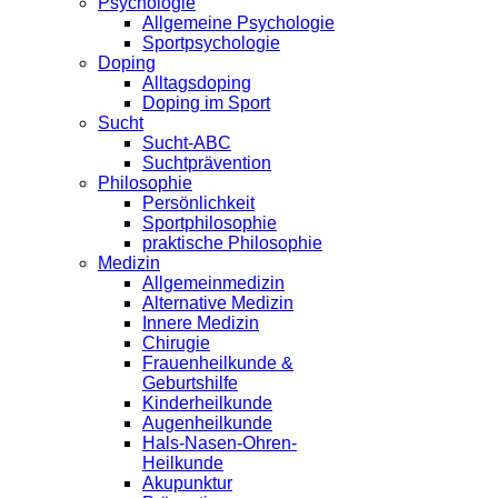
Psychologie
Allgemeine Psychologie
Sportpsychologie
Doping
Alltagsdoping
Doping im Sport
Sucht
Sucht-ABC
Suchtprävention
Philosophie
Persönlichkeit
Sportphilosophie
praktische Philosophie
Medizin
Allgemeinmedizin
Alternative Medizin
Innere Medizin
Chirugie
Frauenheilkunde &
Geburtshilfe
Kinderheilkunde
Augenheilkunde
Hals-Nasen-Ohren-
Heilkunde
Akupunktur