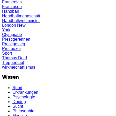
Frankreich
Franzosen
Handball
Handballmannschaft
Handballweltmeister
London
New
York
Olympiade
Prestigerennen
Prestigesieg
Profiboxer
Sport
Thomas Dold
Treppenlauf
wirkmechanismus
Wissen
Sport
Erkrankungen
Psychologie
Doping
Sucht
Philosophie
Medizin