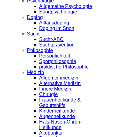
Psychologie
Allgemeine Psychologie
Sportpsychologie
Doping
Alltagsdoping
Doping im Sport
Sucht
Sucht-ABC
Suchtprävention
Philosophie
Persönlichkeit
Sportphilosophie
praktische Philosophie
Medizin
Allgemeinmedizin
Alternative Medizin
Innere Medizin
Chirugie
Frauenheilkunde &
Geburtshilfe
Kinderheilkunde
Augenheilkunde
Hals-Nasen-Ohren-
Heilkunde
Akupunktur