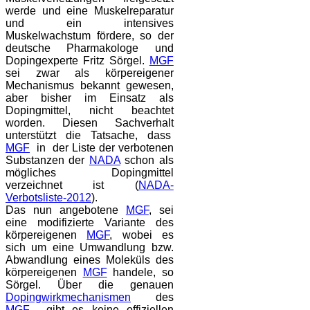
werde und eine Muskelreparatur
und ein intensives
Muskelwachstum fördere, so der
deutsche Pharmakologe und
Dopingexperte Fritz Sörgel.
MGF
sei zwar als körpereigener
Mechanismus bekannt gewesen,
aber bisher im Einsatz als
Dopingmittel, nicht beachtet
worden. Diesen Sachverhalt
unterstützt die Tatsache, dass
MGF
in der Liste der verbotenen
Substanzen der
NADA
schon als
mögliches Dopingmittel
verzeichnet ist (
NADA-
Verbotsliste-2012
).
Das nun angebotene
MGF
, sei
eine modifizierte Variante des
körpereigenen
MGF
, wobei es
sich um eine Umwandlung bzw.
Abwandlung eines Moleküls des
körpereigenen
MGF
handele, so
Sörgel. Über die genauen
Dopingwirkmechanismen
des
MGF
, gibt es keine offiziellen