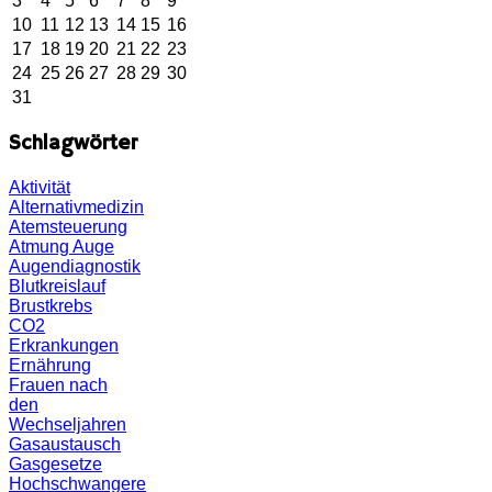
3
4
5
6
7
8
9
10
11
12
13
14
15
16
17
18
19
20
21
22
23
24
25
26
27
28
29
30
31
Schlagwörter
Aktivität
Alternativmedizin
Atemsteuerung
Atmung
Auge
Augendiagnostik
Blutkreislauf
Brustkrebs
CO2
Erkrankungen
Ernährung
Frauen nach
den
Wechseljahren
Gasaustausch
Gasgesetze
Hochschwangere