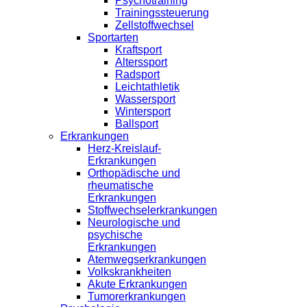
Psychotraining
Trainingssteuerung
Zellstoffwechsel
Sportarten
Kraftsport
Alterssport
Radsport
Leichtathletik
Wassersport
Wintersport
Ballsport
Erkrankungen
Herz-Kreislauf-
Erkrankungen
Orthopädische und
rheumatische
Erkrankungen
Stoffwechselerkrankungen
Neurologische und
psychische
Erkrankungen
Atemwegserkrankungen
Volkskrankheiten
Akute Erkrankungen
Tumorerkrankungen