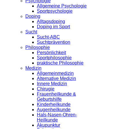
Psychologie
Allgemeine Psychologie
Sportpsychologie
Doping
Alltagsdoping
Doping im Sport
Sucht
Sucht-ABC
Suchtprävention
Philosophie
Persönlichkeit
Sportphilosophie
praktische Philosophie
Medizin
Allgemeinmedizin
Alternative Medizin
Innere Medizin
Chirugie
Frauenheilkunde &
Geburtshilfe
Kinderheilkunde
Augenheilkunde
Hals-Nasen-Ohren-
Heilkunde
Akupunktur