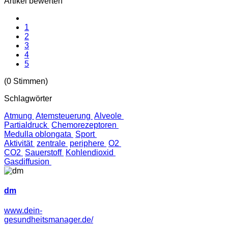
Artikel bewerten
1
2
3
4
5
(0 Stimmen)
Schlagwörter
Atmung
Atemsteuerung
Alveole
Partialdruck
Chemorezeptoren
Medulla oblongata
Sport
Aktivität
zentrale
periphere
O2
CO2
Sauerstoff
Kohlendioxid
Gasdiffusion
dm
www.dein-
gesundheitsmanager.de/