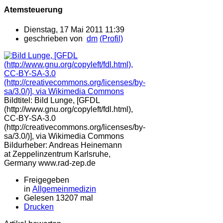
Atemsteuerung
Dienstag, 17 Mai 2011 11:39
geschrieben von
dm
(Profil)
Bildtitel: Bild Lunge, [GFDL
(http://www.gnu.org/copyleft/fdl.html),
CC-BY-SA-3.0
(http://creativecommons.org/licenses/by-
sa/3.0/)], via Wikimedia Commons
Bildurheber: Andreas Heinemann
at Zeppelinzentrum Karlsruhe,
Germany www.rad-zep.de
Freigegeben
in
Allgemeinmedizin
Gelesen 13207 mal
Drucken