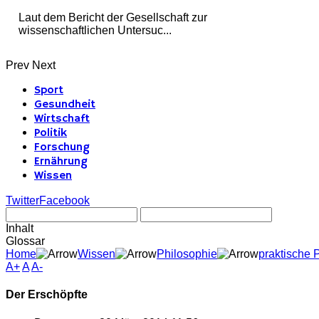
Laut dem Bericht der Gesellschaft zur
wissenschaftlichen Untersuc...
Prev
Next
Sport
Gesundheit
Wirtschaft
Politik
Forschung
Ernährung
Wissen
Twitter
Facebook
Inhalt
Glossar
Home
Wissen
Philosophie
praktische 
A+
A
A-
Der Erschöpfte