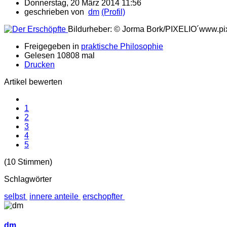
Donnerstag, 20 März 2014 11:56
geschrieben von
dm
(Profil)
Bildurheber: © Jorma Bork/PIXELIO´www.pix
Freigegeben in
praktische Philosophie
Gelesen 10808 mal
Drucken
Artikel bewerten
1
2
3
4
5
(10 Stimmen)
Schlagwörter
selbst
innere anteile
erschopfter
dm