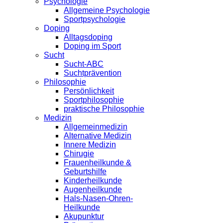
Psychologie
Allgemeine Psychologie
Sportpsychologie
Doping
Alltagsdoping
Doping im Sport
Sucht
Sucht-ABC
Suchtprävention
Philosophie
Persönlichkeit
Sportphilosophie
praktische Philosophie
Medizin
Allgemeinmedizin
Alternative Medizin
Innere Medizin
Chirugie
Frauenheilkunde &
Geburtshilfe
Kinderheilkunde
Augenheilkunde
Hals-Nasen-Ohren-
Heilkunde
Akupunktur