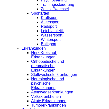
Psychotraining
Trainingssteuerung
Zellstoffwechsel
Sportarten
Kraftsport
Alterssport
Radsport
Leichtathletik
Wassersport
Wintersport
Ballsport
Erkrankungen
Herz-Kreislauf-
Erkrankungen
Orthopädische und
rheumatische
Erkrankungen
Stoffwechselerkrankungen
Neurologische und
psychische
Erkrankungen
Atemwegserkrankungen
Volkskrankheiten
Akute Erkrankungen
Tumorerkrankungen