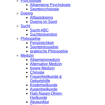
Psychologie
Allgemeine Psychologie
Sportpsychologie
Doping
Alltagsdoping
Doping im Sport
Sucht
Sucht-ABC
Suchtprävention
Philosophie
Persönlichkeit
Sportphilosophie
praktische Philosophie
Medizin
Allgemeinmedizin
Alternative Medizin
Innere Medizin
Chirugie
Frauenheilkunde &
Geburtshilfe
Kinderheilkunde
Augenheilkunde
Hals-Nasen-Ohren-
Heilkunde
Akupunktur