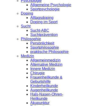
Psychologie
Allgemeine Psychologie
Sportpsychologie
Doping
Alltagsdoping
Doping im Sport
Sucht
Sucht-ABC
Suchtprävention
Philosophie
Persönlichkeit
Sportphilosophie
praktische Philosophie
Medizin
Allgemeinmedizin
Alternative Medizin
Innere Medizin
Chirugie
Frauenheilkunde &
Geburtshilfe
Kinderheilkunde
Augenheilkunde
Hals-Nasen-Ohren-
Heilkunde
Akupunktur