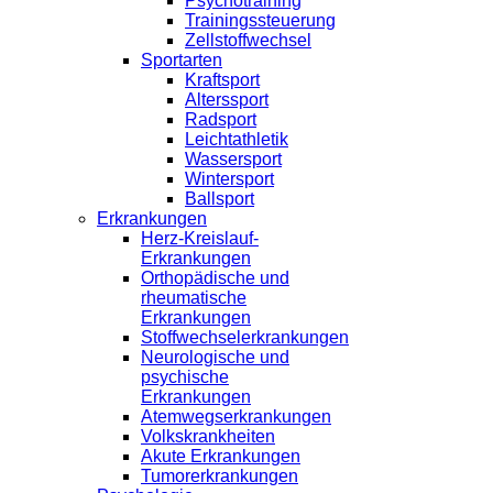
Psychotraining
Trainingssteuerung
Zellstoffwechsel
Sportarten
Kraftsport
Alterssport
Radsport
Leichtathletik
Wassersport
Wintersport
Ballsport
Erkrankungen
Herz-Kreislauf-
Erkrankungen
Orthopädische und
rheumatische
Erkrankungen
Stoffwechselerkrankungen
Neurologische und
psychische
Erkrankungen
Atemwegserkrankungen
Volkskrankheiten
Akute Erkrankungen
Tumorerkrankungen