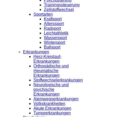
Psychotraining
Trainingssteuerung
Zellstoffwechsel
Sportarten
Kraftsport
Alterssport
Radsport
Leichtathletik
Wassersport
Wintersport
Ballsport
Erkrankungen
Herz-Kreislauf-
Erkrankungen
Orthopädische und
rheumatische
Erkrankungen
Stoffwechselerkrankungen
Neurologische und
psychische
Erkrankungen
Atemwegserkrankungen
Volkskrankheiten
Akute Erkrankungen
Tumorerkrankungen