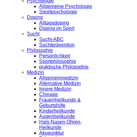
Psychologie
Allgemeine Psychologie
Sportpsychologie
Doping
Alltagsdoping
Doping im Sport
Sucht
Sucht-ABC
Suchtprävention
Philosophie
Persönlichkeit
Sportphilosophie
praktische Philosophie
Medizin
Allgemeinmedizin
Alternative Medizin
Innere Medizin
Chirugie
Frauenheilkunde &
Geburtshilfe
Kinderheilkunde
Augenheilkunde
Hals-Nasen-Ohren-
Heilkunde
Akupunktur