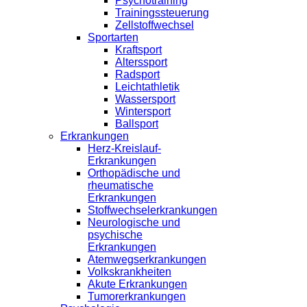
Psychotraining
Trainingssteuerung
Zellstoffwechsel
Sportarten
Kraftsport
Alterssport
Radsport
Leichtathletik
Wassersport
Wintersport
Ballsport
Erkrankungen
Herz-Kreislauf-
Erkrankungen
Orthopädische und
rheumatische
Erkrankungen
Stoffwechselerkrankungen
Neurologische und
psychische
Erkrankungen
Atemwegserkrankungen
Volkskrankheiten
Akute Erkrankungen
Tumorerkrankungen