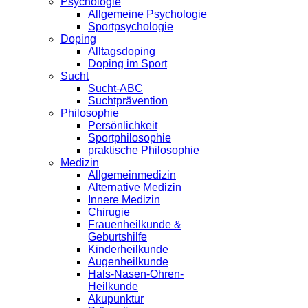
Psychologie
Allgemeine Psychologie
Sportpsychologie
Doping
Alltagsdoping
Doping im Sport
Sucht
Sucht-ABC
Suchtprävention
Philosophie
Persönlichkeit
Sportphilosophie
praktische Philosophie
Medizin
Allgemeinmedizin
Alternative Medizin
Innere Medizin
Chirugie
Frauenheilkunde &
Geburtshilfe
Kinderheilkunde
Augenheilkunde
Hals-Nasen-Ohren-
Heilkunde
Akupunktur