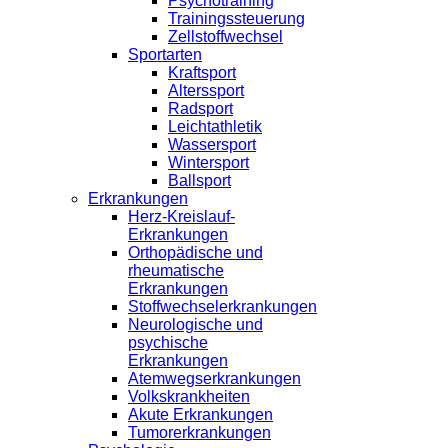
Psychotraining
Trainingssteuerung
Zellstoffwechsel
Sportarten
Kraftsport
Alterssport
Radsport
Leichtathletik
Wassersport
Wintersport
Ballsport
Erkrankungen
Herz-Kreislauf-
Erkrankungen
Orthopädische und
rheumatische
Erkrankungen
Stoffwechselerkrankungen
Neurologische und
psychische
Erkrankungen
Atemwegserkrankungen
Volkskrankheiten
Akute Erkrankungen
Tumorerkrankungen