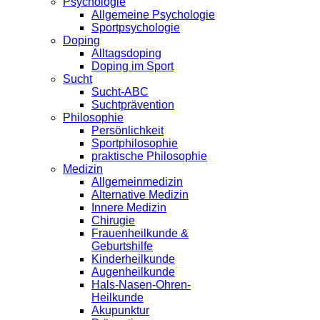
Psychologie
Allgemeine Psychologie
Sportpsychologie
Doping
Alltagsdoping
Doping im Sport
Sucht
Sucht-ABC
Suchtprävention
Philosophie
Persönlichkeit
Sportphilosophie
praktische Philosophie
Medizin
Allgemeinmedizin
Alternative Medizin
Innere Medizin
Chirugie
Frauenheilkunde &
Geburtshilfe
Kinderheilkunde
Augenheilkunde
Hals-Nasen-Ohren-
Heilkunde
Akupunktur