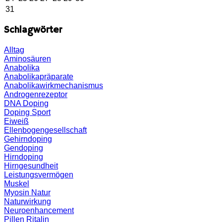
31
Schlagwörter
Alltag
Aminosäuren
Anabolika
Anabolikapräparate
Anabolikawirkmechanismus
Androgenrezeptor
DNA
Doping
Doping Sport
Eiweiß
Ellenbogengesellschaft
Gehirndoping
Gendoping
Hirndoping
Hirngesundheit
Leistungsvermögen
Muskel
Myosin
Natur
Naturwirkung
Neuroenhancement
Pillen
Ritalin