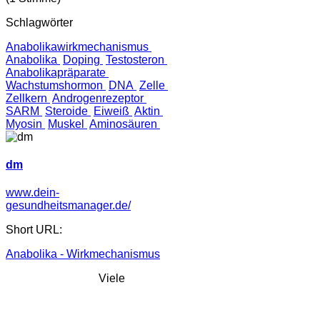
Schlagwörter
Anabolikawirkmechanismus
Anabolika
Doping
Testosteron
Anabolikapräparate
Wachstumshormon
DNA
Zelle
Zellkern
Androgenrezeptor
SARM
Steroide
Eiweiß
Aktin
Myosin
Muskel
Aminosäuren
dm
www.dein-
gesundheitsmanager.de/
Short URL:
Anabolika - Wirkmechanismus
Viele