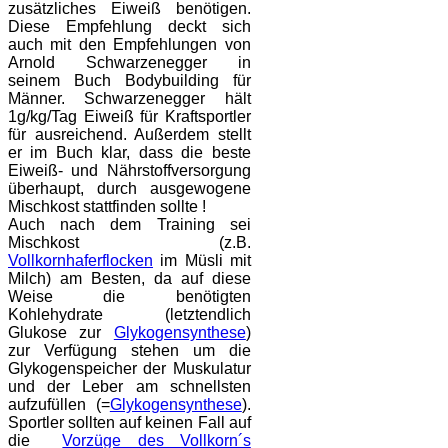
zusätzliches Eiweiß benötigen.
Diese Empfehlung deckt sich
auch mit den Empfehlungen von
Arnold Schwarzenegger in
seinem Buch Bodybuilding für
Männer. Schwarzenegger hält
1g/kg/Tag Eiweiß für Kraftsportler
für ausreichend. Außerdem stellt
er im Buch klar, dass die beste
Eiweiß- und Nährstoffversorgung
überhaupt, durch ausgewogene
Mischkost stattfinden sollte !
Auch nach dem Training sei
Mischkost (z.B.
Vollkornhaferflocken
im Müsli mit
Milch) am Besten, da auf diese
Weise die benötigten
Kohlehydrate (letztendlich
Glukose zur
Glykogensynthese
)
zur Verfügung stehen um die
Glykogenspeicher der Muskulatur
und der Leber am schnellsten
aufzufüllen (=
Glykogensynthese
).
Sportler sollten auf keinen Fall auf
die
Vorzüge des Vollkorn´s