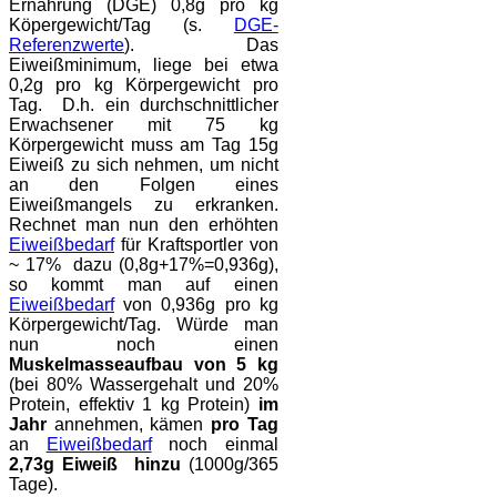
Ernährung (DGE) 0,8g pro kg
Köpergewicht/Tag (s.
DGE-
Referenzwerte
). Das
Eiweißminimum, liege bei etwa
0,2g pro kg Körpergewicht pro
Tag. D.h. ein durchschnittlicher
Erwachsener mit 75 kg
Körpergewicht muss am Tag 15g
Eiweiß zu sich nehmen, um nicht
an den Folgen eines
Eiweißmangels zu erkranken.
Rechnet man nun den erhöhten
Eiweißbedarf
für Kraftsportler von
~ 17% dazu (0,8g+17%=0,936g),
so kommt man auf einen
Eiweißbedarf
von 0,936g pro kg
Körpergewicht/Tag. Würde man
nun noch einen
Muskelmasseaufbau von 5 kg
(bei 80% Wassergehalt und 20%
Protein, effektiv 1 kg Protein)
im
Jahr
annehmen, kämen
pro Tag
an
Eiweißbedarf
noch einmal
2,73g Eiweiß hinzu
(1000g/365
Tage).