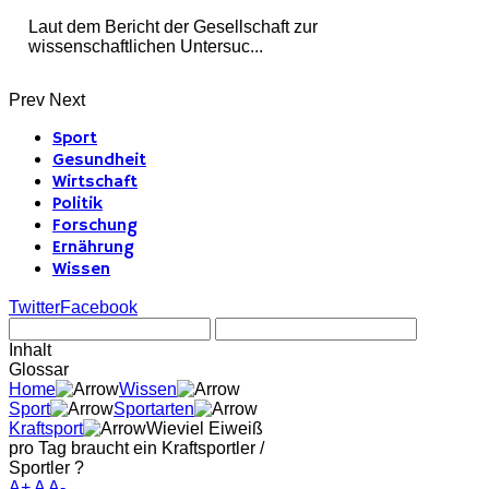
Laut dem Bericht der Gesellschaft zur
wissenschaftlichen Untersuc...
Prev
Next
Sport
Gesundheit
Wirtschaft
Politik
Forschung
Ernährung
Wissen
Twitter
Facebook
Inhalt
Glossar
Home
Wissen
Sport
Sportarten
Kraftsport
Wieviel Eiweiß
pro Tag braucht ein Kraftsportler /
Sportler ?
A+
A
A-