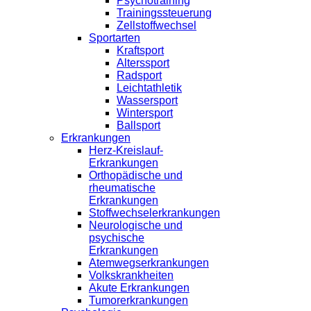
Psychotraining
Trainingssteuerung
Zellstoffwechsel
Sportarten
Kraftsport
Alterssport
Radsport
Leichtathletik
Wassersport
Wintersport
Ballsport
Erkrankungen
Herz-Kreislauf-
Erkrankungen
Orthopädische und
rheumatische
Erkrankungen
Stoffwechselerkrankungen
Neurologische und
psychische
Erkrankungen
Atemwegserkrankungen
Volkskrankheiten
Akute Erkrankungen
Tumorerkrankungen