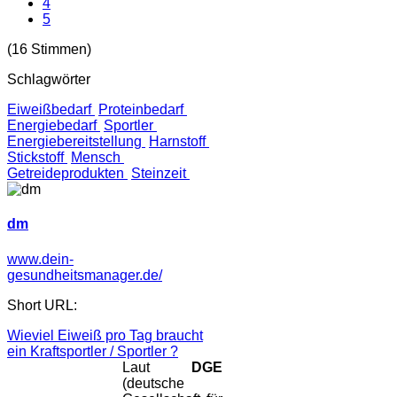
4
5
(16 Stimmen)
Schlagwörter
Eiweißbedarf
Proteinbedarf
Energiebedarf
Sportler
Energiebereitstellung
Harnstoff
Stickstoff
Mensch
Getreideprodukten
Steinzeit
dm
www.dein-
gesundheitsmanager.de/
Short URL:
Wieviel Eiweiß pro Tag braucht
ein Kraftsportler / Sportler ?
Laut
DGE
(deutsche