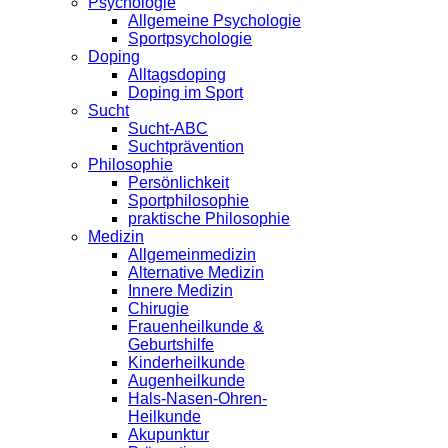
Psychologie
Allgemeine Psychologie
Sportpsychologie
Doping
Alltagsdoping
Doping im Sport
Sucht
Sucht-ABC
Suchtprävention
Philosophie
Persönlichkeit
Sportphilosophie
praktische Philosophie
Medizin
Allgemeinmedizin
Alternative Medizin
Innere Medizin
Chirugie
Frauenheilkunde &
Geburtshilfe
Kinderheilkunde
Augenheilkunde
Hals-Nasen-Ohren-
Heilkunde
Akupunktur