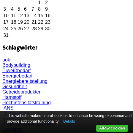
1
2
3
4
5
6
7
8
9
10
11
12
13
14
15
16
17
18
19
20
21
22
23
24
25
26
27
28
29
30
31
Schlagwörter
aok
Bodybuilding
Eiweißbedarf
Energiebedarf
Energiebereitstellung
Gesundheit
Getreideprodukten
Harnstoff
Hochintensitätstraining
IANS
inlineskating
This website makes use of cookies to enhance browsing experience and
Kraftsport
provide additional functionality.
Details
Kraftsporttrainingssystem
Allow cookies
Laktattest