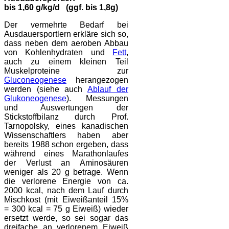
bis 1,60 g/kg/d (ggf. bis 1,8g)
Der vermehrte Bedarf bei
Ausdauersportlern erkläre sich so,
dass neben dem aeroben Abbau
von Kohlenhydraten und
Fett
,
auch zu einem kleinen Teil
Muskelproteine zur
Gluconeogenese
herangezogen
werden (siehe auch
Ablauf der
Glukoneogenese
). Messungen
und Auswertungen der
Stickstoffbilanz durch Prof.
Tarnopolsky, eines kanadischen
Wissenschaftlers haben aber
bereits 1988 schon ergeben, dass
während eines Marathonlaufes
der Verlust an Aminosäuren
weniger als 20 g betrage. Wenn
die verlorene Energie von ca.
2000 kcal, nach dem Lauf durch
Mischkost (mit Eiweißanteil 15%
= 300 kcal = 75 g Eiweiß) wieder
ersetzt werde, so sei sogar das
dreifache an verlorenem Eiweiß