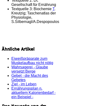
Textquelle 2:
Dt.
Gesellschaft für Ernährung
Textquelle 3:
Biochemie
T
.
Kreutzig; Taschenatlas der
Physiologie,
S.Silbernagl/A.Despopoulos
Ähnliche Artikel
Eiweißpräparate zum
Muskelaufbau nicht nötig
Wahrsagerei - Glaube
versetzt Berge
Gebet - die Macht des
Gebetes
Ziel - im Leben
Ernährungsplan n.
aktuellem Kalorienbedarf -
ein Beispiel -