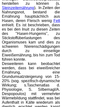
herstellen zu können (s.
Steinzeiternährung
). In Zeiten der
Nahrungsnot, bestand die
Ernährung hauptsächlich aus
Hasen, deren Fleisch wenig
Fett
enhielt. Es ist beschrieben, dass
es bei den Inuit zu diesen Zeiten
des "Hasen-Hungerns", zu
Stickstoffüberlastungen des
Organismuses kam und dies zu
schweren Nierenschädigungen
durch zu einseitige
Eiweißernährung, bis hin zum Tod
führen konnte.
Desweiteren kann beobachtet
werden, dass bei eiweißreicher
Ernährung, eine
Grundumsatzsteigerung von 15-
20% (sog. spezifisch-dynamische
Wirkung; s.Taschenatlas d.
Physiologie, S. Silbernagl/A.
Despopoulos) mit vermehrter
Wärmebildung stattfindet, was bei
Aufenthalt in Kälte wiederum als
dienlich erachtet werden kann!