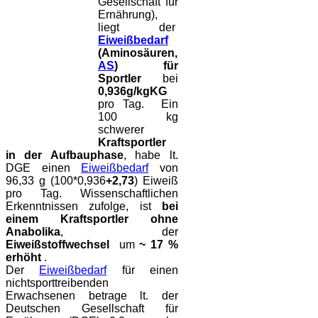
Gesellschaft für
Ernährung),
liegt der
Eiweißbedarf
(Aminosäuren,
AS
) für
Sportler
bei
0,936g/kgKG
pro Tag. Ein
100 kg
schwerer
Kraftsportler
in der Aufbauphase
, habe lt.
DGE einen
Eiweißbedarf
von
96,33 g (100*0,936
+2,73
) Eiweiß
pro Tag. Wissenschaftlichen
Erkenntnissen zufolge, ist
bei
einem Kraftsportler ohne
Anabolika
, der
Eiweißstoffwechsel
um
~ 17 %
erhöht
.
Der
Eiweißbedarf
für einen
nichtsporttreibenden
Erwachsenen betrage lt. der
Deutschen Gesellschaft für