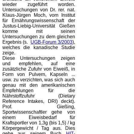
wieder zugeführt worden.
Untersuchungen von Dr. rer. nat.
Klaus-Jürgen Moch, vom Institut
für Ernährungswissenschaft der
Justus-Liebig-Universität Gießen
komme mit seinen
Untersuchungen zu dem gleichen
Ergebnis (s.
UGB-Forum 3/2003
),
welches die kanadische Studie
zeige.
Diese Untersuchungen zeigen
und empfehlen, auf eine
zusätzliche Zufuhr von Eiweiß, in
Form von Pulvern, Kapseln ...
usw. zu verzichten, was sich auch
genau mit den amerikanischen
Empfehlungen für die
Nährstoffzufuhr (Dietary
Reference Intakes, DRI) deckt).
Prof. Gießing,
Sportwissenschaftler gehe von
einem Eiweisbedarf für
Kraftsportler von 1,3g (bis 1,5) / kg
Körpergewicht / Tag aus. Dies
gehe aus seinem Buch
HIT-