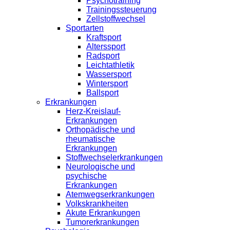
Psychotraining
Trainingssteuerung
Zellstoffwechsel
Sportarten
Kraftsport
Alterssport
Radsport
Leichtathletik
Wassersport
Wintersport
Ballsport
Erkrankungen
Herz-Kreislauf-
Erkrankungen
Orthopädische und
rheumatische
Erkrankungen
Stoffwechselerkrankungen
Neurologische und
psychische
Erkrankungen
Atemwegserkrankungen
Volkskrankheiten
Akute Erkrankungen
Tumorerkrankungen