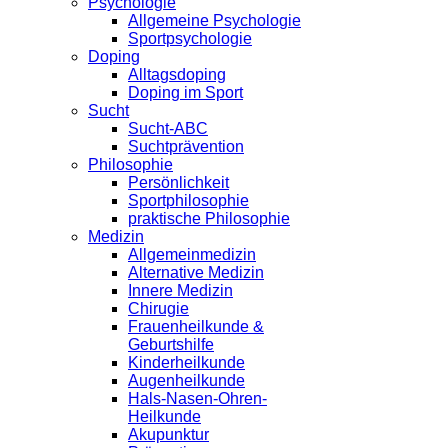
Psychologie
Allgemeine Psychologie
Sportpsychologie
Doping
Alltagsdoping
Doping im Sport
Sucht
Sucht-ABC
Suchtprävention
Philosophie
Persönlichkeit
Sportphilosophie
praktische Philosophie
Medizin
Allgemeinmedizin
Alternative Medizin
Innere Medizin
Chirugie
Frauenheilkunde &
Geburtshilfe
Kinderheilkunde
Augenheilkunde
Hals-Nasen-Ohren-
Heilkunde
Akupunktur