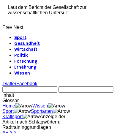
Laut dem Bericht der Gesellschaft zur
wissenschaftlichen Untersuc...
Prev
Next
Sport
Gesundheit
Wirtschaft
Politik
Forschung
Ernährung
Wissen
Twitter
Facebook
Inhalt
Glossar
Home
Wissen
Sport
Sportarten
Kraftsport
Anzeige der
Artikel nach Schlagwörtern:
Radtraininggrundlagen
A+
A
A-