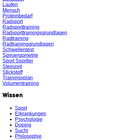
Laufen
Mensch
Proteinbedarf
Radsport
Radsporttraining
Radsporttrainingsgrundlagen
Radtraining
Radtraininggrundlagen
Schwellentest
Spiroergometrie
Sport
Sportler
Steinzeit
Stickstoff
Trainingsplan
Volumentraining
Wissen
Sport
Erkrankungen
Psychologie
Doping
Sucht
Philosophie