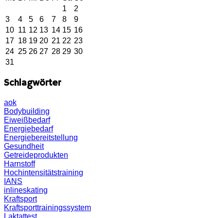
1
2
3
4
5
6
7
8
9
10
11
12
13
14
15
16
17
18
19
20
21
22
23
24
25
26
27
28
29
30
31
Schlagwörter
aok
Bodybuilding
Eiweißbedarf
Energiebedarf
Energiebereitstellung
Gesundheit
Getreideprodukten
Harnstoff
Hochintensitätstraining
IANS
inlineskating
Kraftsport
Kraftsporttrainingssystem
Laktattest