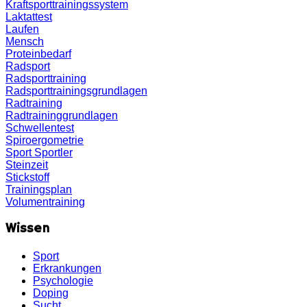
Kraftsporttrainingssystem
Laktattest
Laufen
Mensch
Proteinbedarf
Radsport
Radsporttraining
Radsporttrainingsgrundlagen
Radtraining
Radtraininggrundlagen
Schwellentest
Spiroergometrie
Sport
Sportler
Steinzeit
Stickstoff
Trainingsplan
Volumentraining
Wissen
Sport
Erkrankungen
Psychologie
Doping
Sucht