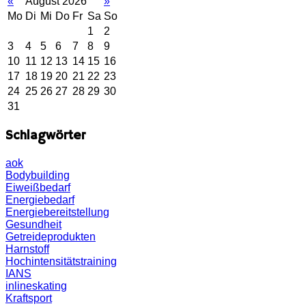
«
August 2026
»
Mo
Di
Mi
Do
Fr
Sa
So
1
2
3
4
5
6
7
8
9
10
11
12
13
14
15
16
17
18
19
20
21
22
23
24
25
26
27
28
29
30
31
Schlagwörter
aok
Bodybuilding
Eiweißbedarf
Energiebedarf
Energiebereitstellung
Gesundheit
Getreideprodukten
Harnstoff
Hochintensitätstraining
IANS
inlineskating
Kraftsport