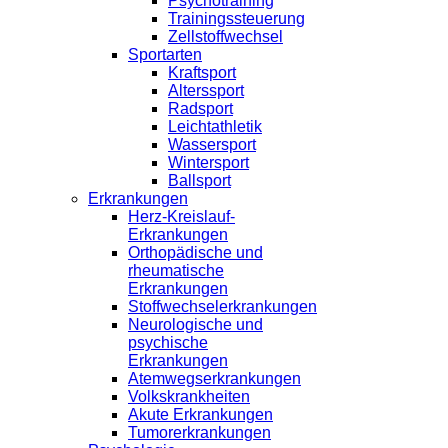
Psychotraining
Trainingssteuerung
Zellstoffwechsel
Sportarten
Kraftsport
Alterssport
Radsport
Leichtathletik
Wassersport
Wintersport
Ballsport
Erkrankungen
Herz-Kreislauf-
Erkrankungen
Orthopädische und
rheumatische
Erkrankungen
Stoffwechselerkrankungen
Neurologische und
psychische
Erkrankungen
Atemwegserkrankungen
Volkskrankheiten
Akute Erkrankungen
Tumorerkrankungen