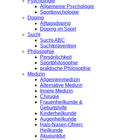
Psychologie
Allgemeine Psychologie
Sportpsychologie
Doping
Alltagsdoping
Doping im Sport
Sucht
Sucht-ABC
Suchtprävention
Philosophie
Persönlichkeit
Sportphilosophie
praktische Philosophie
Medizin
Allgemeinmedizin
Alternative Medizin
Innere Medizin
Chirugie
Frauenheilkunde &
Geburtshilfe
Kinderheilkunde
Augenheilkunde
Hals-Nasen-Ohren-
Heilkunde
Akupunktur