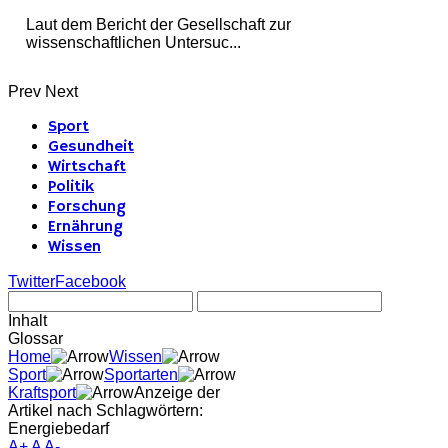
Laut dem Bericht der Gesellschaft zur
wissenschaftlichen Untersuc...
Prev
Next
Sport
Gesundheit
Wirtschaft
Politik
Forschung
Ernährung
Wissen
Twitter
Facebook
Inhalt
Glossar
Home
Wissen
Sport
Sportarten
Kraftsport
Anzeige der
Artikel nach Schlagwörtern:
Energiebedarf
A+
A
A-