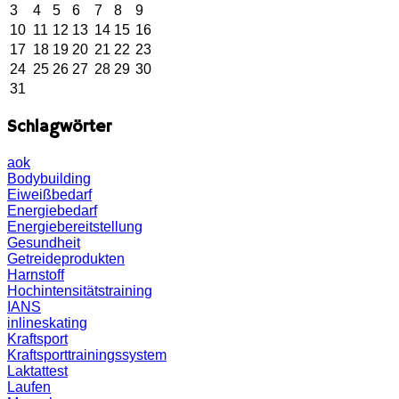
3
4
5
6
7
8
9
10
11
12
13
14
15
16
17
18
19
20
21
22
23
24
25
26
27
28
29
30
31
Schlagwörter
aok
Bodybuilding
Eiweißbedarf
Energiebedarf
Energiebereitstellung
Gesundheit
Getreideprodukten
Harnstoff
Hochintensitätstraining
IANS
inlineskating
Kraftsport
Kraftsporttrainingssystem
Laktattest
Laufen