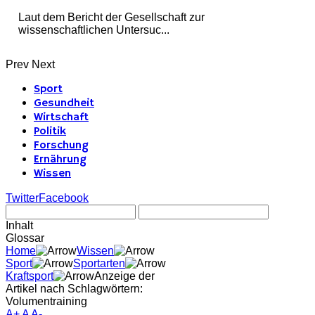
Laut dem Bericht der Gesellschaft zur
wissenschaftlichen Untersuc...
Prev
Next
Sport
Gesundheit
Wirtschaft
Politik
Forschung
Ernährung
Wissen
Twitter
Facebook
Inhalt
Glossar
Home
Wissen
Sport
Sportarten
Kraftsport
Anzeige der
Artikel nach Schlagwörtern:
Volumentraining
A+
A
A-