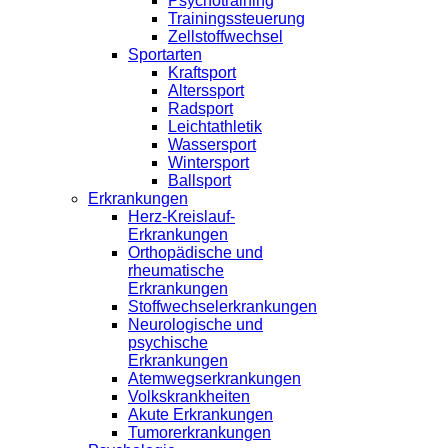
Psychotraining
Trainingssteuerung
Zellstoffwechsel
Sportarten
Kraftsport
Alterssport
Radsport
Leichtathletik
Wassersport
Wintersport
Ballsport
Erkrankungen
Herz-Kreislauf-
Erkrankungen
Orthopädische und
rheumatische
Erkrankungen
Stoffwechselerkrankungen
Neurologische und
psychische
Erkrankungen
Atemwegserkrankungen
Volkskrankheiten
Akute Erkrankungen
Tumorerkrankungen