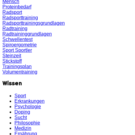
Mensch
Proteinbedarf
Radsport
Radsporttraining
Radsporttrainingsgrundlagen
Radtraining
Radtraininggrundlagen
Schwellentest
Spiroergometrie
Sport
Sportler
Steinzeit
Stickstoff
Trainingsplan
Volumentraining
Wissen
Sport
Erkrankungen
Psychologie
Doping
Sucht
Philosophie
Medizin
Ernährung