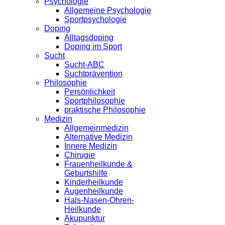
Psychologie
Allgemeine Psychologie
Sportpsychologie
Doping
Alltagsdoping
Doping im Sport
Sucht
Sucht-ABC
Suchtprävention
Philosophie
Persönlichkeit
Sportphilosophie
praktische Philosophie
Medizin
Allgemeinmedizin
Alternative Medizin
Innere Medizin
Chirugie
Frauenheilkunde &
Geburtshilfe
Kinderheilkunde
Augenheilkunde
Hals-Nasen-Ohren-
Heilkunde
Akupunktur