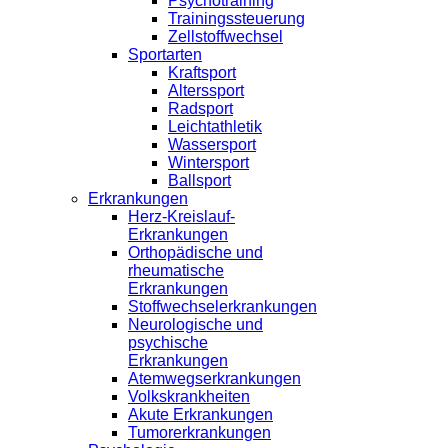
Psychotraining
Trainingssteuerung
Zellstoffwechsel
Sportarten
Kraftsport
Alterssport
Radsport
Leichtathletik
Wassersport
Wintersport
Ballsport
Erkrankungen
Herz-Kreislauf-
Erkrankungen
Orthopädische und
rheumatische
Erkrankungen
Stoffwechselerkrankungen
Neurologische und
psychische
Erkrankungen
Atemwegserkrankungen
Volkskrankheiten
Akute Erkrankungen
Tumorerkrankungen