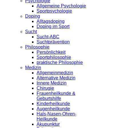
Psychologie
Allgemeine Psychologie
Sportpsychologie
Doping
Alltagsdoping
Doping im Sport
Sucht
Sucht-ABC
Suchtprävention
Philosophie
Persönlichkeit
Sportphilosophie
praktische Philosophie
Medizin
Allgemeinmedizin
Alternative Medizin
Innere Medizin
Chirugie
Frauenheilkunde &
Geburtshilfe
Kinderheilkunde
Augenheilkunde
Hals-Nasen-Ohren-
Heilkunde
Akupunktur