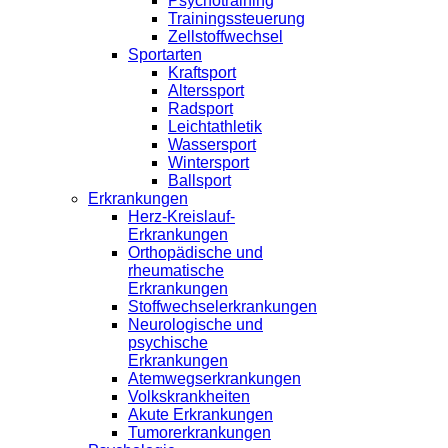
Psychotraining
Trainingssteuerung
Zellstoffwechsel
Sportarten
Kraftsport
Alterssport
Radsport
Leichtathletik
Wassersport
Wintersport
Ballsport
Erkrankungen
Herz-Kreislauf-
Erkrankungen
Orthopädische und
rheumatische
Erkrankungen
Stoffwechselerkrankungen
Neurologische und
psychische
Erkrankungen
Atemwegserkrankungen
Volkskrankheiten
Akute Erkrankungen
Tumorerkrankungen