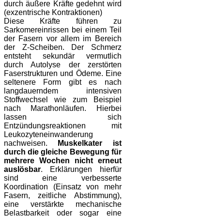
durch äußere Kräfte gedehnt wird
(exzentrische Kontraktionen)
Diese Kräfte führen zu
Sarkomereinrissen
bei einem Teil
der Fasern vor allem im Bereich
der Z-Scheiben. Der Schmerz
entsteht sekundär vermutlich
durch Autolyse der zerstörten
Faserstrukturen und Ödeme. Eine
seltenere Form gibt es nach
langdauerndem intensiven
Stoffwechsel wie zum Beispiel
nach Marathonläufen. H
ierbei
lassen sich
Entzündungsreaktionen mit
Leukozyteneinwanderung
nachweisen.
Muskelkater ist
durch die gleiche Bewegung für
mehrere Wochen nicht erneut
auslösbar
.
Erklärungen hierfür
sind eine verbesserte
Koordination (Einsatz von mehr
Fasern, zeitliche Abstimmung),
eine verstärkte mechanische
Belastbarkeit oder sogar eine