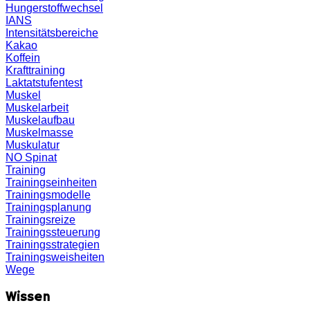
Hungerstoffwechsel
IANS
Intensitätsbereiche
Kakao
Koffein
Krafttraining
Laktatstufentest
Muskel
Muskelarbeit
Muskelaufbau
Muskelmasse
Muskulatur
NO
Spinat
Training
Trainingseinheiten
Trainingsmodelle
Trainingsplanung
Trainingsreize
Trainingssteuerung
Trainingsstrategien
Trainingsweisheiten
Wege
Wissen