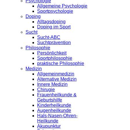
Psychologie
Allgemeine Psychologie
Sportpsychologie
Doping
Alltagsdoping
Doping im Sport
Sucht
Sucht-ABC
Suchtprävention
Philosophie
Persönlichkeit
Sportphilosophie
praktische Philosophie
Medizin
Allgemeinmedizin
Alternative Medizin
Innere Medizin
Chirugie
Frauenheilkunde &
Geburtshilfe
Kinderheilkunde
Augenheilkunde
Hals-Nasen-Ohren-
Heilkunde
Akupunktur