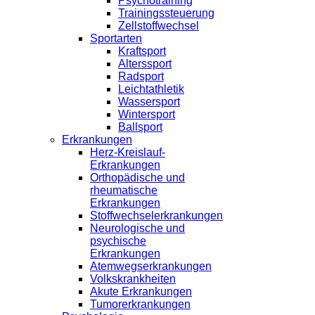
Psychotraining
Trainingssteuerung
Zellstoffwechsel
Sportarten
Kraftsport
Alterssport
Radsport
Leichtathletik
Wassersport
Wintersport
Ballsport
Erkrankungen
Herz-Kreislauf-
Erkrankungen
Orthopädische und
rheumatische
Erkrankungen
Stoffwechselerkrankungen
Neurologische und
psychische
Erkrankungen
Atemwegserkrankungen
Volkskrankheiten
Akute Erkrankungen
Tumorerkrankungen