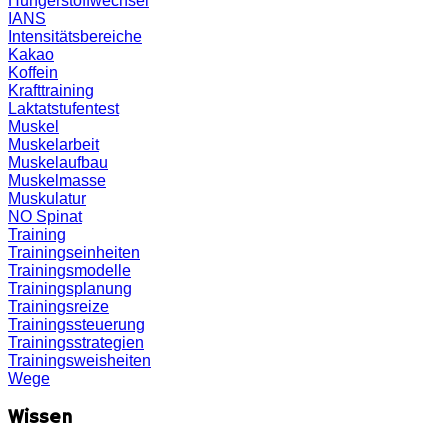
Hungerstoffwechsel
IANS
Intensitätsbereiche
Kakao
Koffein
Krafttraining
Laktatstufentest
Muskel
Muskelarbeit
Muskelaufbau
Muskelmasse
Muskulatur
NO
Spinat
Training
Trainingseinheiten
Trainingsmodelle
Trainingsplanung
Trainingsreize
Trainingssteuerung
Trainingsstrategien
Trainingsweisheiten
Wege
Wissen