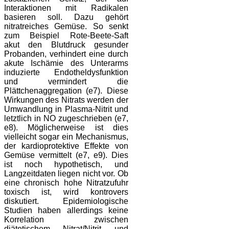
Interaktionen mit Radikalen
basieren soll. Dazu gehört
nitratreiches Gemüse. So senkt
zum Beispiel Rote-Beete-Saft
akut den Blutdruck gesunder
Probanden, verhindert eine durch
akute Ischämie des Unterarms
induzierte Endotheldysfunktion
und vermindert die
Plättchenaggregation (e7). Diese
Wirkungen des Nitrats werden der
Umwandlung in Plasma-Nitrit und
letztlich in NO zugeschrieben (e7,
e8). Möglicherweise ist dies
vielleicht sogar ein Mechanismus,
der kardioprotektive Effekte von
Gemüse vermittelt (e7, e9). Dies
ist noch hypothetisch, und
Langzeitdaten liegen nicht vor. Ob
eine chronisch hohe Nitratzufuhr
toxisch ist, wird kontrovers
diskutiert. Epidemiologische
Studien haben allerdings keine
Korrelation zwischen
diätetischem Nitrat/Nitrit und