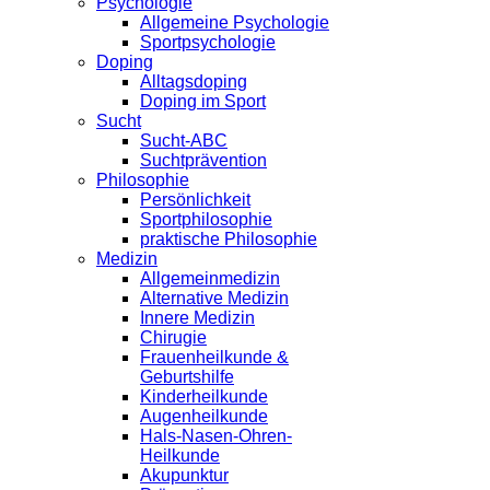
Psychologie
Allgemeine Psychologie
Sportpsychologie
Doping
Alltagsdoping
Doping im Sport
Sucht
Sucht-ABC
Suchtprävention
Philosophie
Persönlichkeit
Sportphilosophie
praktische Philosophie
Medizin
Allgemeinmedizin
Alternative Medizin
Innere Medizin
Chirugie
Frauenheilkunde &
Geburtshilfe
Kinderheilkunde
Augenheilkunde
Hals-Nasen-Ohren-
Heilkunde
Akupunktur