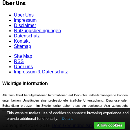
Über Uns
Über Uns
Impressum
Disclaimer
Nutzungsbedingungen
Datenschutz
Kontakt
Sitemap
Site Map
RSS
Über uns
Impressum & Datenschutz
Wichtige Information
Alle zum Abruf bereitgehaltenen Informationen auf Dein-Gesundheitsmanager.de können
unter keinen Umständen eine professionelle ärztliche Untersuchung, Diagnose oder
Behandlung ersetzen. Im Zweifel sollte daher stets ein geeigneter Arzt aufgesucht
werden. Die Informationen sind ausdrücklich auch nicht für die Erstellung eigener
This website makes use of cookies to enhance browsing experience and
Diagnosen vorgesehen.
provide additional functionality.
Details
Copyright © 2014-2018
Dein-Gesundheitsmanager.de
Allow cookies
Alle