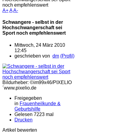
noch empfehlenswert
A+
A
A-
Schwangere - selbst in der
Hochschwangerschaft sei
Sport noch empfehlenswert
Mittwoch, 24 März 2010
12:45
geschrieben von
dm
(Profil)
Bildurheber: ©im99x46/PIXELIO
´www.pixelio.de
Freigegeben
in
Frauenheilkunde &
Geburtshilfe
Gelesen 7223 mal
Drucken
Artikel bewerten