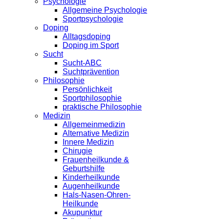
Psychologie
Allgemeine Psychologie
Sportpsychologie
Doping
Alltagsdoping
Doping im Sport
Sucht
Sucht-ABC
Suchtprävention
Philosophie
Persönlichkeit
Sportphilosophie
praktische Philosophie
Medizin
Allgemeinmedizin
Alternative Medizin
Innere Medizin
Chirugie
Frauenheilkunde &
Geburtshilfe
Kinderheilkunde
Augenheilkunde
Hals-Nasen-Ohren-
Heilkunde
Akupunktur