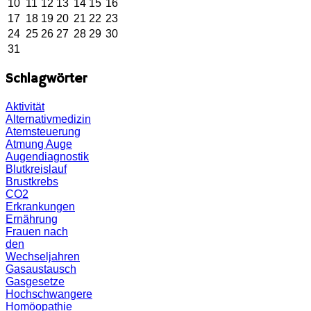
10
11
12
13
14
15
16
17
18
19
20
21
22
23
24
25
26
27
28
29
30
31
Schlagwörter
Aktivität
Alternativmedizin
Atemsteuerung
Atmung
Auge
Augendiagnostik
Blutkreislauf
Brustkrebs
CO2
Erkrankungen
Ernährung
Frauen nach
den
Wechseljahren
Gasaustausch
Gasgesetze
Hochschwangere
Homöopathie