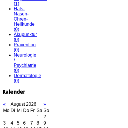
(1)
Hals-
Nasen-
Ohren-
Heilkunde
(0)
Akupunktur
(0)
Prävention
(0)
Neurologie
/
Psychiatrie
(0)
Dermatologie
(0)
Kalender
«
August 2026
»
Mo
Di
Mi
Do
Fr
Sa
So
1
2
3
4
5
6
7
8
9