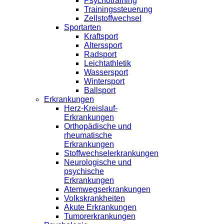
Psychotraining
Trainingssteuerung
Zellstoffwechsel
Sportarten
Kraftsport
Alterssport
Radsport
Leichtathletik
Wassersport
Wintersport
Ballsport
Erkrankungen
Herz-Kreislauf-
Erkrankungen
Orthopädische und
rheumatische
Erkrankungen
Stoffwechselerkrankungen
Neurologische und
psychische
Erkrankungen
Atemwegserkrankungen
Volkskrankheiten
Akute Erkrankungen
Tumorerkrankungen