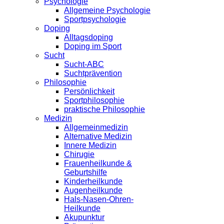
Psychologie
Allgemeine Psychologie
Sportpsychologie
Doping
Alltagsdoping
Doping im Sport
Sucht
Sucht-ABC
Suchtprävention
Philosophie
Persönlichkeit
Sportphilosophie
praktische Philosophie
Medizin
Allgemeinmedizin
Alternative Medizin
Innere Medizin
Chirugie
Frauenheilkunde &
Geburtshilfe
Kinderheilkunde
Augenheilkunde
Hals-Nasen-Ohren-
Heilkunde
Akupunktur