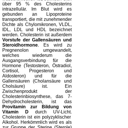
über 95 % des Cholesterins
intrazellulär. Im Blut wird es
gebunden an Lipoproteine
transportiert, die mit zunehmender
Dichte als Chylomikronen, VLDL,
IDL, LDL und HDL
bezeichnet
werden.
Cholesterin ist außerdem
Vorstufe der Gallensäuren und
Steroidhormone
. Es wird zu
Pregnenolon umgewandelt,
welches wiederum die
Ausgangsverbindung für die
Hormone (Testosteron, Östradiol,
Cortisol, Progesteron und
Aldosteron) und für die
Gallensäuren (Cholansäure und
Cholsäure) ist. Ein
Zwischenprodukt der
Cholesterinbiosynthese, das 7-
Dehydrocholesterin, ist das
Provitamin zur Bildung von
Vitamin D
durch UV-Licht.
Cholesterin ist ein polyzyklischer
Alkohol. Herkömmlich wird es als
zur Gruppe der Sterine (Sterole)