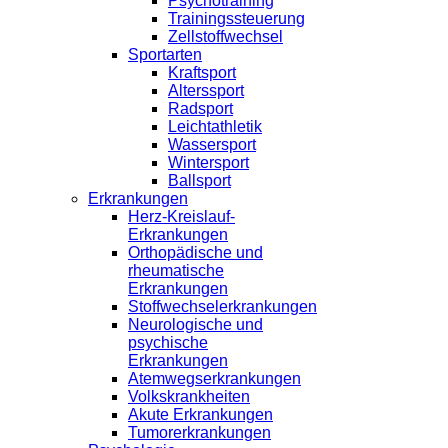
Psychotraining
Trainingssteuerung
Zellstoffwechsel
Sportarten
Kraftsport
Alterssport
Radsport
Leichtathletik
Wassersport
Wintersport
Ballsport
Erkrankungen
Herz-Kreislauf-
Erkrankungen
Orthopädische und
rheumatische
Erkrankungen
Stoffwechselerkrankungen
Neurologische und
psychische
Erkrankungen
Atemwegserkrankungen
Volkskrankheiten
Akute Erkrankungen
Tumorerkrankungen