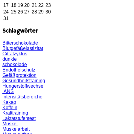
17
18
19
20
21
22
23
24
25
26
27
28
29
30
31
Schlagwörter
Bitterschokolade
Blutgefäßelastizität
Citratzyklus
dunkle
schokolade
Endothelschutz
Gefäßprotektion
Gesundheitstraining
Hungerstoffwechsel
IANS
Intensitätsbereiche
Kakao
Koffein
Krafttraining
Laktatstufentest
Muskel
Muskelarbeit