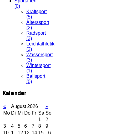
Sportarten
(0)
Kraftsport
(5)
Alterssport
(2)
Radsport
(3)
Leichtathletik
(2)
Wassersport
(3)
Wintersport
(1)
Ballsport
(0)
Kalender
«
August 2026
»
Mo
Di
Mi
Do
Fr
Sa
So
1
2
3
4
5
6
7
8
9
10
11
12
13
14
15
16