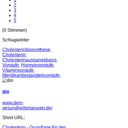
2
3
4
5
(0 Stimmen)
Schlagwörter
Cholesterinbiosynthese
Cholesterin
Cholesterinausgangsbasis
Vorstufe
Hormonvorstufe
Vitaminvorstufe
Membranbestandteilvorstufe
dm
www.dein-
gesundheitsmanager.de/
Short URL:
Cholesterin - Grundlage für den