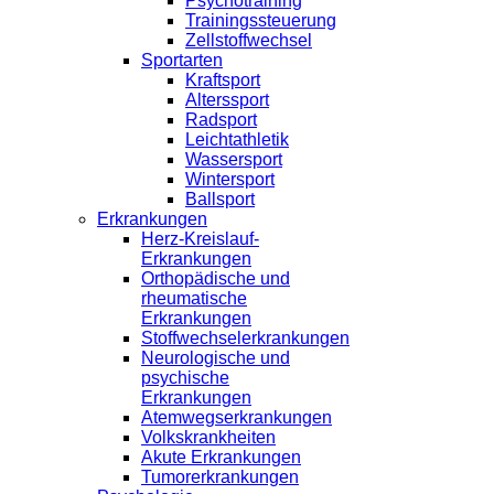
Psychotraining
Trainingssteuerung
Zellstoffwechsel
Sportarten
Kraftsport
Alterssport
Radsport
Leichtathletik
Wassersport
Wintersport
Ballsport
Erkrankungen
Herz-Kreislauf-
Erkrankungen
Orthopädische und
rheumatische
Erkrankungen
Stoffwechselerkrankungen
Neurologische und
psychische
Erkrankungen
Atemwegserkrankungen
Volkskrankheiten
Akute Erkrankungen
Tumorerkrankungen