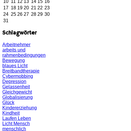
10
11
12
13
14
15
16
17
18
19
20
21
22
23
24
25
26
27
28
29
30
31
Schlagwörter
Arbeitnehmer
arbeits und
rahmenbedingungen
Bewegung
blaues Licht
Breitbandtherapie
Cybermobbing
Depression
Gelassenheit
Gleichgewicht
Globalisierung
Glück
Kindererziehung
Kindheit
Laufen
Leben
Licht
Mensch
menschlich