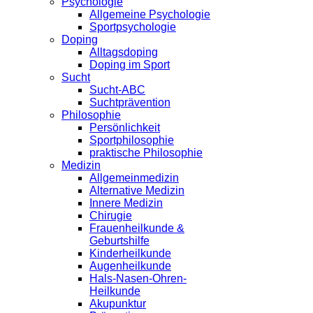
Psychologie
Allgemeine Psychologie
Sportpsychologie
Doping
Alltagsdoping
Doping im Sport
Sucht
Sucht-ABC
Suchtprävention
Philosophie
Persönlichkeit
Sportphilosophie
praktische Philosophie
Medizin
Allgemeinmedizin
Alternative Medizin
Innere Medizin
Chirugie
Frauenheilkunde &
Geburtshilfe
Kinderheilkunde
Augenheilkunde
Hals-Nasen-Ohren-
Heilkunde
Akupunktur