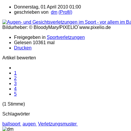
Donnerstag, 01 April 2010 01:00
geschrieben von
dm
(Profil)
Bildurheber: © BloodyMary/PIXELIO´www.pixelio.de
Freigegeben in
Sportverletzungen
Gelesen 10361 mal
Drucken
Artikel bewerten
1
2
3
4
5
(1 Stimme)
Schlagwörter
ballsport
augen
Verletzungsmuster