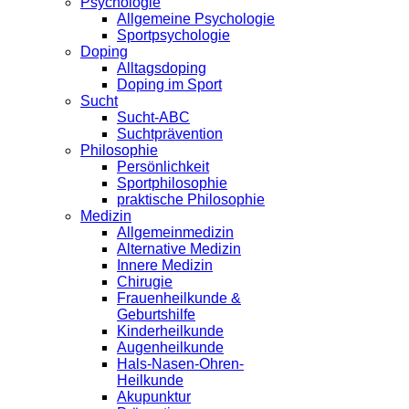
Psychologie
Allgemeine Psychologie
Sportpsychologie
Doping
Alltagsdoping
Doping im Sport
Sucht
Sucht-ABC
Suchtprävention
Philosophie
Persönlichkeit
Sportphilosophie
praktische Philosophie
Medizin
Allgemeinmedizin
Alternative Medizin
Innere Medizin
Chirugie
Frauenheilkunde &
Geburtshilfe
Kinderheilkunde
Augenheilkunde
Hals-Nasen-Ohren-
Heilkunde
Akupunktur