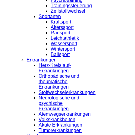
Psychotraining
Trainingssteuerung
Zellstoffwechsel
Sportarten
Kraftsport
Alterssport
Radsport
Leichtathletik
Wassersport
Wintersport
Ballsport
Erkrankungen
Herz-Kreislauf-
Erkrankungen
Orthopädische und
rheumatische
Erkrankungen
Stoffwechselerkrankungen
Neurologische und
psychische
Erkrankungen
Atemwegserkrankungen
Volkskrankheiten
Akute Erkrankungen
Tumorerkrankungen