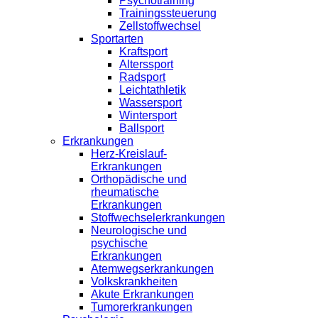
Psychotraining
Trainingssteuerung
Zellstoffwechsel
Sportarten
Kraftsport
Alterssport
Radsport
Leichtathletik
Wassersport
Wintersport
Ballsport
Erkrankungen
Herz-Kreislauf-
Erkrankungen
Orthopädische und
rheumatische
Erkrankungen
Stoffwechselerkrankungen
Neurologische und
psychische
Erkrankungen
Atemwegserkrankungen
Volkskrankheiten
Akute Erkrankungen
Tumorerkrankungen