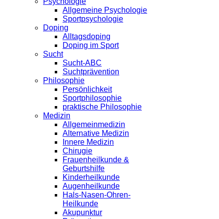
Psychologie
Allgemeine Psychologie
Sportpsychologie
Doping
Alltagsdoping
Doping im Sport
Sucht
Sucht-ABC
Suchtprävention
Philosophie
Persönlichkeit
Sportphilosophie
praktische Philosophie
Medizin
Allgemeinmedizin
Alternative Medizin
Innere Medizin
Chirugie
Frauenheilkunde &
Geburtshilfe
Kinderheilkunde
Augenheilkunde
Hals-Nasen-Ohren-
Heilkunde
Akupunktur