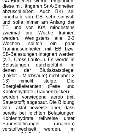
GA-Einheiten werde empfohlen,
diese mit längeren SnA-Einheiten
abzuschließen. Auch BKr sei
innerhalb von GB sehr sinnvoll
und solle immer am Anfang der
TE und vor KrA mindestens
zweimal pro Woche trainiert
werden. Wenigstens alle 2-3
Wochen sollten ein paar
Trainingseinheiten mit EB bzw.
SB-Belastungen integriert werden
(z.B. Cross-Läufe...). Es werde in
Belastungen durchgeführt, in
denen der Blutlaktatspiegel
(Laktat = Milchsäure) nicht über 2
(-3) mmol/l steige. Die
Energielieferanten (Fette und
Kohlenhydrate=Traubenzucker)
werden vorwiegend aerob (mit
Sauerstoff) abgebaut. Die Bildung
von Laktat beweise aber, dass
bereits bei leichten Belastungen
Kohlenhydrate teilweise unter
Sauerstoffmangel (anaerob)
verstoffwechselt werden. Im