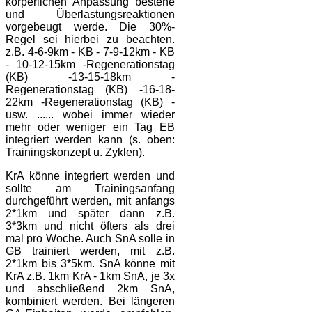
körperlichen Anpassung bestehe
und Überlastungsreaktionen
vorgebeugt werde. Die 30%-
Regel sei hierbei zu beachten.
z.B. 4-6-9km - KB - 7-9-12km - KB
- 10-12-15km -Regenerationstag
(KB) -13-15-18km -
Regenerationstag (KB) -16-18-
22km -Regenerationstag (KB) -
usw. ...... wobei immer wieder
mehr oder weniger ein Tag EB
integriert werden kann (s. oben:
Trainingskonzept u. Zyklen).
KrA könne integriert werden und
sollte am Trainingsanfang
durchgeführt werden, mit anfangs
2*1km und später dann z.B.
3*3km und nicht öfters als drei
mal pro Woche. Auch SnA solle in
GB trainiert werden, mit z.B.
2*1km bis 3*5km. SnA könne mit
KrA z.B. 1km KrA - 1km SnA, je 3x
und abschließend 2km SnA,
kombiniert werden. Bei längeren