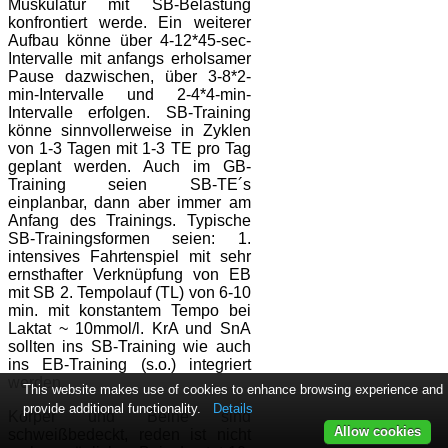
Muskulatur mit SB-Belastung
konfrontiert werde. Ein weiterer
Aufbau könne über 4-12*45-sec-
Intervalle mit anfangs erholsamer
Pause dazwischen, über 3-8*2-
min-Intervalle und 2-4*4-min-
Intervalle erfolgen. SB-Training
könne sinnvollerweise in Zyklen
von 1-3 Tagen mit 1-3 TE pro Tag
geplant werden. Auch im GB-
Training seien SB-TE´s
einplanbar, dann aber immer am
Anfang des Trainings. Typische
SB-Trainingsformen seien: 1.
intensives Fahrtenspiel mit sehr
ernsthafter Verknüpfung von EB
mit SB 2. Tempolauf (TL) von 6-10
min. mit konstantem Tempo bei
Laktat ~ 10mmol/l. KrA und SnA
sollten ins SB-Training wie auch
ins EB-Training (s.o.) integriert
werden.
This website makes use of cookies to enhance browsing experience and
provide additional functionality.
Details
Körper und Beine sind
Allow cookies
schweißbedeckt, reden ist nicht