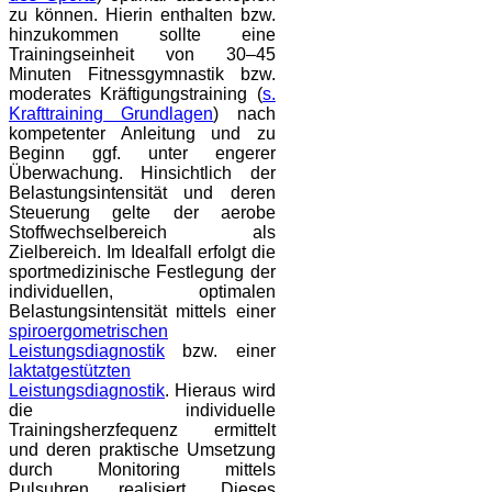
zu können. Hierin enthalten bzw.
hinzukommen sollte eine
Trainingseinheit von 30–45
Minuten Fitnessgymnastik bzw.
moderates Kräftigungstraining (
s.
Krafttraining Grundlagen
) nach
kompetenter Anleitung und zu
Beginn ggf. unter engerer
Überwachung. Hinsichtlich der
Belastungsintensität und deren
Steuerung gelte der aerobe
Stoffwechselbereich als
Zielbereich. Im Idealfall erfolgt die
sportmedizinische Festlegung der
individuellen, optimalen
Belastungsintensität mittels einer
spiroergometrischen
Leistungsdiagnostik
bzw. einer
laktatgestützten
Leistungsdiagnostik
.
Hieraus wird
die individuelle
Trainingsherzfequenz ermittelt
und deren praktische Umsetzung
durch Monitoring mittels
Pulsuhren realisiert.
Dieses