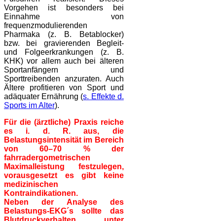
Vorgehen ist besonders bei
Einnahme von
frequenzmodulierenden
Pharmaka (z. B. Betablocker)
bzw. bei gravierenden Begleit-
und Folgeerkrankungen (z. B.
KHK) vor allem auch bei älteren
Sportanfängern und
Sporttreibenden anzuraten. Auch
Ältere profitieren von Sport und
adäquater Ernährung (
s. Effekte d.
Sports im Alter
).
Für die (ärztliche) Praxis reiche
es i. d. R. aus, die
Belastungsintensität im Bereich
von 60–70 % der
fahrradergometrischen
Maximalleistung festzulegen,
vorausgesetzt es gibt keine
medizinischen
Kontraindikationen.
Neben der Analyse des
Belastungs-EKG´s sollte das
Blutdruckverhalten unter