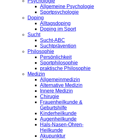
Psychologie
Allgemeine Psychologie
Sportpsychologie
Doping
Alltagsdoping
Doping im Sport
Sucht
Sucht-ABC
Suchtprävention
Philosophie
Persönlichkeit
Sportphilosophie
praktische Philosophie
Medizin
Allgemeinmedizin
Alternative Medizin
Innere Medizin
Chirugie
Frauenheilkunde &
Geburtshilfe
Kinderheilkunde
Augenheilkunde
Hals-Nasen-Ohren-
Heilkunde
Akupunktur