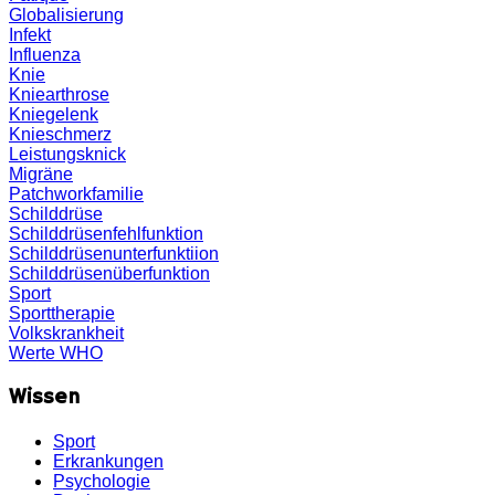
Globalisierung
Infekt
Influenza
Knie
Kniearthrose
Kniegelenk
Knieschmerz
Leistungsknick
Migräne
Patchworkfamilie
Schilddrüse
Schilddrüsenfehlfunktion
Schilddrüsenunterfunktiion
Schilddrüsenüberfunktion
Sport
Sporttherapie
Volkskrankheit
Werte
WHO
Wissen
Sport
Erkrankungen
Psychologie