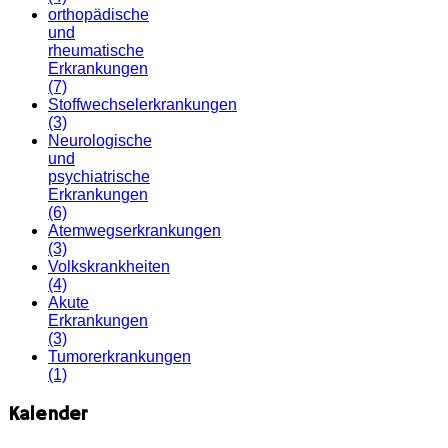
orthopädische
und
rheumatische
Erkrankungen
(7)
Stoffwechselerkrankungen
(3)
Neurologische
und
psychiatrische
Erkrankungen
(6)
Atemwegserkrankungen
(3)
Volkskrankheiten
(4)
Akute
Erkrankungen
(3)
Tumorerkrankungen
(1)
Kalender