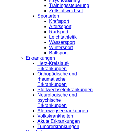
Psychotraining
Trainingssteuerung
Zellstoffwechsel
Sportarten
Kraftsport
Alterssport
Radsport
Leichtathletik
Wassersport
Wintersport
Ballsport
Erkrankungen
Herz-Kreislauf-
Erkrankungen
Orthopädische und
rheumatische
Erkrankungen
Stoffwechselerkrankungen
Neurologische und
psychische
Erkrankungen
Atemwegserkrankungen
Volkskrankheiten
Akute Erkrankungen
Tumorerkrankungen