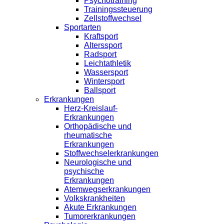
Psychotraining
Trainingssteuerung
Zellstoffwechsel
Sportarten
Kraftsport
Alterssport
Radsport
Leichtathletik
Wassersport
Wintersport
Ballsport
Erkrankungen
Herz-Kreislauf-
Erkrankungen
Orthopädische und
rheumatische
Erkrankungen
Stoffwechselerkrankungen
Neurologische und
psychische
Erkrankungen
Atemwegserkrankungen
Volkskrankheiten
Akute Erkrankungen
Tumorerkrankungen