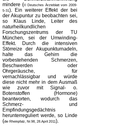
mindere (
© Deutsches Ärzteblatt vom 2009-
). Ein weiterer Effekt der bei
5-31
der Akupuntur zu beobachten sei,
so Klaus Linde, Leiter des
naturheilkundlichen
Forschungszentrums der TU
München, sei der Umwinding-
Effekt. Durch die intensiven
Störreize der Akupunkturnadeln,
halte das Gehirn die
vorbestehenden Schmerzen,
Beschwerden oder
Ohrgeräusche, für
vernachlässigbar und würde
diese nicht mehr in dem Ausmaß
wie zuvor mit Signal- o.
Botenstoffen (Hormone)
beantworten, wodurch das
Schmerz- und
Empfindungsgedächtnis
herunterreguliert werde, so Linde
(
).
die Rheinpfalz, Nr.98, 28.April 2011