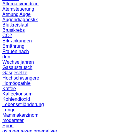
Alternativmedizin
Atemsteuerung
Atmung
Auge
Augendiagnostik
Blutkreislauf
Brustkrebs
CO2
Erkrankungen
Ernährung
Frauen nach
den
Wechseljahren
Gasaustausch
Gasgesetze
Hochschwangere
Homöopathie
Kaffee
Kaffeekonsum
Kohlendioxid
Lebensstiländerung
Lunge
Mammakarzinom
moderater
Sport
ostrogenrezeptornegativer