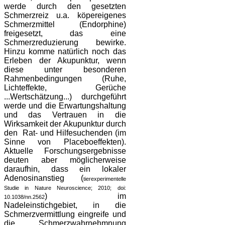
werde durch den gesetzten
Schmerzreiz u.a. köpereigenes
Schmerzmittel (Endorphine)
freigesetzt, das eine
Schmerzreduzierung bewirke.
Hinzu komme natürlich noch das
Erleben der Akupunktur, wenn
diese unter besonderen
Rahmenbedingungen (Ruhe,
Lichteffekte, Gerüche
...Wertschätzung...) durchgeführt
werde und die Erwartungshaltung
und das Vertrauen in die
Wirksamkeit der Akupunktur durch
den Rat- und Hilfesuchenden (im
Sinne von Placeboeffekten).
Aktuelle Forschungsergebnisse
deuten aber möglicherweise
daraufhin, dass ein lokaler
Adenosinanstieg (
tier­experimentelle
Studie in Nature Neuroscience; 2010; doi:
) im
10.1038/nn.2562
Nadeleinstichgebiet, in die
Schmerzvermittlung eingreife und
die Schmerzwahrnehmnung