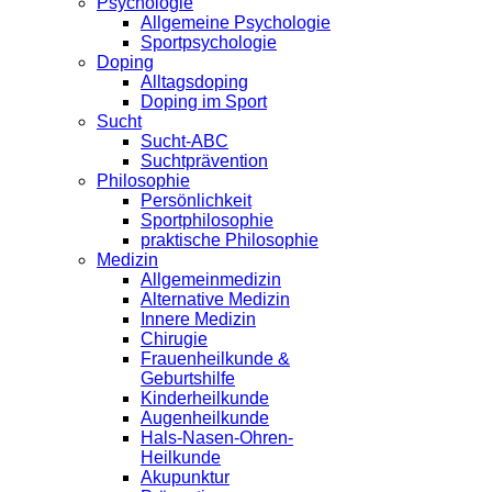
Psychologie
Allgemeine Psychologie
Sportpsychologie
Doping
Alltagsdoping
Doping im Sport
Sucht
Sucht-ABC
Suchtprävention
Philosophie
Persönlichkeit
Sportphilosophie
praktische Philosophie
Medizin
Allgemeinmedizin
Alternative Medizin
Innere Medizin
Chirugie
Frauenheilkunde &
Geburtshilfe
Kinderheilkunde
Augenheilkunde
Hals-Nasen-Ohren-
Heilkunde
Akupunktur