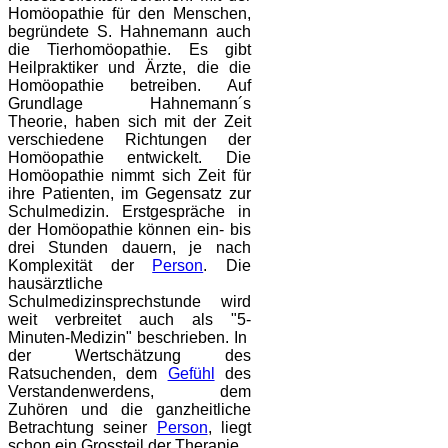
Homöopathie für den Menschen,
begründete S. Hahnemann auch
die Tierhomöopathie. Es gibt
Heilpraktiker und Ärzte, die die
Homöopathie betreiben. Auf
Grundlage Hahnemann´s
Theorie, haben sich mit der Zeit
verschiedene Richtungen der
Homöopathie entwickelt. Die
Homöopathie nimmt sich Zeit für
ihre Patienten, im Gegensatz zur
Schulmedizin. Erstgespräche in
der Homöopathie können ein- bis
drei Stunden dauern, je nach
Komplexität der
Person
. Die
hausärztliche
Schulmedizinsprechstunde wird
weit verbreitet auch als "5-
Minuten-Medizin" beschrieben. In
der Wertschätzung des
Ratsuchenden, dem
Gefühl
des
Verstandenwerdens, dem
Zuhören und die ganzheitliche
Betrachtung seiner
Person
, liegt
schon ein Grossteil der Therapie.