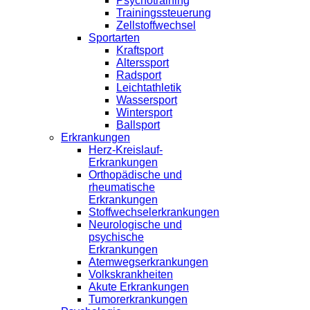
Psychotraining
Trainingssteuerung
Zellstoffwechsel
Sportarten
Kraftsport
Alterssport
Radsport
Leichtathletik
Wassersport
Wintersport
Ballsport
Erkrankungen
Herz-Kreislauf-
Erkrankungen
Orthopädische und
rheumatische
Erkrankungen
Stoffwechselerkrankungen
Neurologische und
psychische
Erkrankungen
Atemwegserkrankungen
Volkskrankheiten
Akute Erkrankungen
Tumorerkrankungen