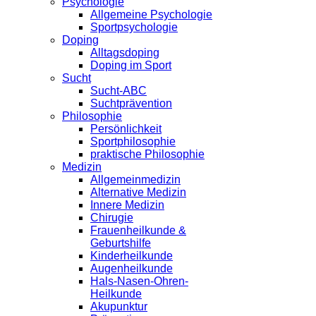
Psychologie
Allgemeine Psychologie
Sportpsychologie
Doping
Alltagsdoping
Doping im Sport
Sucht
Sucht-ABC
Suchtprävention
Philosophie
Persönlichkeit
Sportphilosophie
praktische Philosophie
Medizin
Allgemeinmedizin
Alternative Medizin
Innere Medizin
Chirugie
Frauenheilkunde &
Geburtshilfe
Kinderheilkunde
Augenheilkunde
Hals-Nasen-Ohren-
Heilkunde
Akupunktur