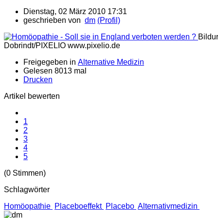
Dienstag, 02 März 2010 17:31
geschrieben von
dm
(Profil)
Bildu
Dobrindt/PIXELIO www.pixelio.de
Freigegeben in
Alternative Medizin
Gelesen 8013 mal
Drucken
Artikel bewerten
1
2
3
4
5
(0 Stimmen)
Schlagwörter
Homöopathie
Placeboeffekt
Placebo
Alternativmedizin