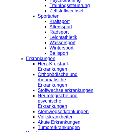
Psychotraining
Trainingssteuerung
Zellstoffwechsel
Sportarten
Kraftsport
Alterssport
Radsport
Leichtathletik
Wassersport
Wintersport
Ballsport
Erkrankungen
Herz-Kreislauf-
Erkrankungen
Orthopädische und
rheumatische
Erkrankungen
Stoffwechselerkrankungen
Neurologische und
psychische
Erkrankungen
Atemwegserkrankungen
Volkskrankheiten
Akute Erkrankungen
Tumorerkrankungen