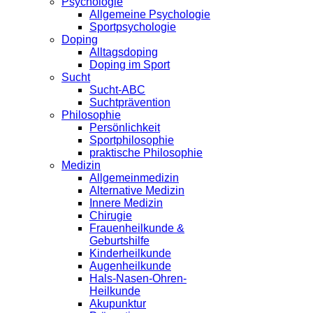
Psychologie
Allgemeine Psychologie
Sportpsychologie
Doping
Alltagsdoping
Doping im Sport
Sucht
Sucht-ABC
Suchtprävention
Philosophie
Persönlichkeit
Sportphilosophie
praktische Philosophie
Medizin
Allgemeinmedizin
Alternative Medizin
Innere Medizin
Chirugie
Frauenheilkunde &
Geburtshilfe
Kinderheilkunde
Augenheilkunde
Hals-Nasen-Ohren-
Heilkunde
Akupunktur