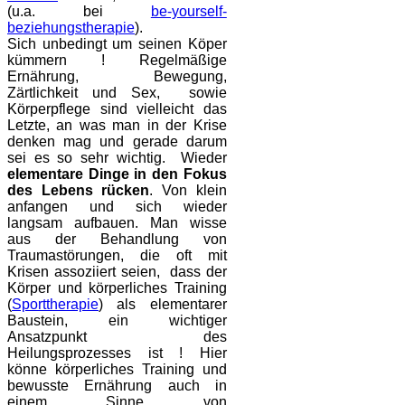
(u.a. bei
be-yourself-
beziehungstherapie
).
Sich unbedingt um seinen Köper
kümmern ! Regelmäßige
Ernährung, Bewegung,
Zärtlichkeit und Sex, sowie
Körperpflege sind vielleicht das
Letzte, an was man in der Krise
denken mag und gerade darum
sei es so sehr wichtig. Wieder
elementare Dinge in den Fokus
des Lebens rücken
. Von klein
anfangen und sich wieder
langsam aufbauen. Man wisse
aus der Behandlung von
Traumastörungen, die oft mit
Krisen assoziiert seien, dass der
Körper und körperliches Training
(
Sporttherapie
) als elementarer
Baustein, ein wichtiger
Ansatzpunkt des
Heilungsprozesses ist ! Hier
könne körperliches Training und
bewusste Ernährung auch in
einem Sinne von