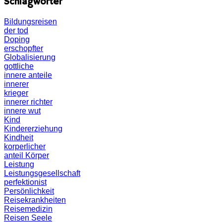
Schlagwörter
Bildungsreisen
der tod
Doping
erschopfter
Globalisierung
gottliche
innere anteile
innerer
krieger
innerer richter
innere wut
Kind
Kindererziehung
Kindheit
korperlicher
anteil
Körper
Leistung
Leistungsgesellschaft
perfektionist
Persönlichkeit
Reisekrankheiten
Reisemedizin
Reisen
Seele