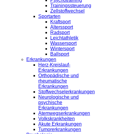
Psychotraining
Trainingssteuerung
Zellstoffwechsel
Sportarten
Kraftsport
Alterssport
Radsport
Leichtathletik
Wassersport
Wintersport
Ballsport
Erkrankungen
Herz-Kreislauf-
Erkrankungen
Orthopädische und
rheumatische
Erkrankungen
Stoffwechselerkrankungen
Neurologische und
psychische
Erkrankungen
Atemwegserkrankungen
Volkskrankheiten
Akute Erkrankungen
Tumorerkrankungen