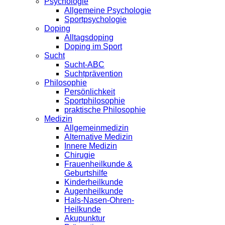
Psychologie
Allgemeine Psychologie
Sportpsychologie
Doping
Alltagsdoping
Doping im Sport
Sucht
Sucht-ABC
Suchtprävention
Philosophie
Persönlichkeit
Sportphilosophie
praktische Philosophie
Medizin
Allgemeinmedizin
Alternative Medizin
Innere Medizin
Chirugie
Frauenheilkunde &
Geburtshilfe
Kinderheilkunde
Augenheilkunde
Hals-Nasen-Ohren-
Heilkunde
Akupunktur