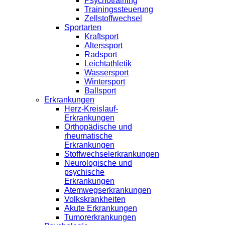
Psychotraining
Trainingssteuerung
Zellstoffwechsel
Sportarten
Kraftsport
Alterssport
Radsport
Leichtathletik
Wassersport
Wintersport
Ballsport
Erkrankungen
Herz-Kreislauf-
Erkrankungen
Orthopädische und
rheumatische
Erkrankungen
Stoffwechselerkrankungen
Neurologische und
psychische
Erkrankungen
Atemwegserkrankungen
Volkskrankheiten
Akute Erkrankungen
Tumorerkrankungen