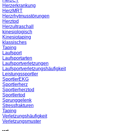
HerzCT
Herzerkrankung
HerzMRT
Herzrhytmusstörungen
Herztod
Herzultraschall
kinesiologisch
Kinesiotaping
klassisches
Taping
Laufsport
Laufsportarten
Laufsportverletzungen
Laufsportverletzungshäufigkeit
Leistungssportler
SportlerEKG
Sportlerherz
Sportlerherztod
Sportlertod
Sprunggelenk
Stressfrakturen
Taping
Verletzungshäufigkeit
Verletzungsmuster