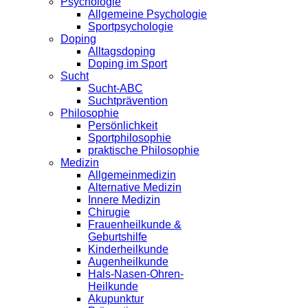
Psychologie
Allgemeine Psychologie
Sportpsychologie
Doping
Alltagsdoping
Doping im Sport
Sucht
Sucht-ABC
Suchtprävention
Philosophie
Persönlichkeit
Sportphilosophie
praktische Philosophie
Medizin
Allgemeinmedizin
Alternative Medizin
Innere Medizin
Chirugie
Frauenheilkunde &
Geburtshilfe
Kinderheilkunde
Augenheilkunde
Hals-Nasen-Ohren-
Heilkunde
Akupunktur