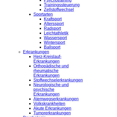
Psychotraining
Trainingssteuerung
Zellstoffwechsel
Sportarten
Kraftsport
Alterssport
Radsport
Leichtathletik
Wassersport
Wintersport
Ballsport
Erkrankungen
Herz-Kreislauf-
Erkrankungen
Orthopädische und
rheumatische
Erkrankungen
Stoffwechselerkrankungen
Neurologische und
psychische
Erkrankungen
Atemwegserkrankungen
Volkskrankheiten
Akute Erkrankungen
Tumorerkrankungen