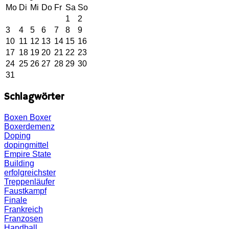
Mo
Di
Mi
Do
Fr
Sa
So
1
2
3
4
5
6
7
8
9
10
11
12
13
14
15
16
17
18
19
20
21
22
23
24
25
26
27
28
29
30
31
Schlagwörter
Boxen
Boxer
Boxerdemenz
Doping
dopingmittel
Empire State
Building
erfolgreichster
Treppenläufer
Faustkampf
Finale
Frankreich
Franzosen
Handball