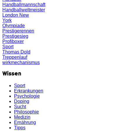
Handballmannschaft
Handballweltmeister
London
New
York
Olympiade
Prestigerennen
Prestigesieg
Profiboxer
Sport
Thomas Dold
Treppenlauf
wirkmechanismus
Wissen
Sport
Erkrankungen
Psychologie
Doping
Sucht
Philosophie
Medizin
Ernährung
Tipps