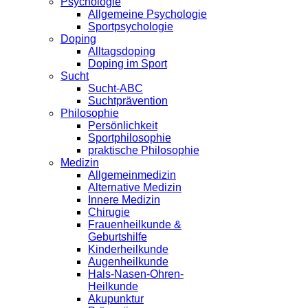
Psychologie
Allgemeine Psychologie
Sportpsychologie
Doping
Alltagsdoping
Doping im Sport
Sucht
Sucht-ABC
Suchtprävention
Philosophie
Persönlichkeit
Sportphilosophie
praktische Philosophie
Medizin
Allgemeinmedizin
Alternative Medizin
Innere Medizin
Chirugie
Frauenheilkunde &
Geburtshilfe
Kinderheilkunde
Augenheilkunde
Hals-Nasen-Ohren-
Heilkunde
Akupunktur