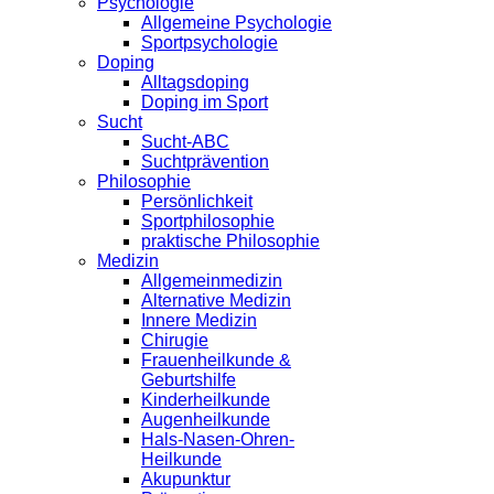
Psychologie
Allgemeine Psychologie
Sportpsychologie
Doping
Alltagsdoping
Doping im Sport
Sucht
Sucht-ABC
Suchtprävention
Philosophie
Persönlichkeit
Sportphilosophie
praktische Philosophie
Medizin
Allgemeinmedizin
Alternative Medizin
Innere Medizin
Chirugie
Frauenheilkunde &
Geburtshilfe
Kinderheilkunde
Augenheilkunde
Hals-Nasen-Ohren-
Heilkunde
Akupunktur