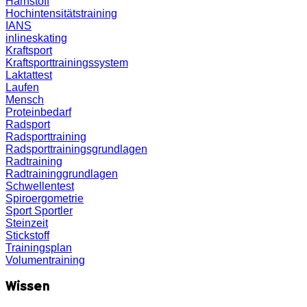
Harnstoff
Hochintensitätstraining
IANS
inlineskating
Kraftsport
Kraftsporttrainingssystem
Laktattest
Laufen
Mensch
Proteinbedarf
Radsport
Radsporttraining
Radsporttrainingsgrundlagen
Radtraining
Radtraininggrundlagen
Schwellentest
Spiroergometrie
Sport
Sportler
Steinzeit
Stickstoff
Trainingsplan
Volumentraining
Wissen