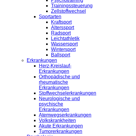
Psychotraining
Trainingssteuerung
Zellstoffwechsel
Sportarten
Kraftsport
Alterssport
Radsport
Leichtathletik
Wassersport
Wintersport
Ballsport
Erkrankungen
Herz-Kreislauf-
Erkrankungen
Orthopädische und
rheumatische
Erkrankungen
Stoffwechselerkrankungen
Neurologische und
psychische
Erkrankungen
Atemwegserkrankungen
Volkskrankheiten
Akute Erkrankungen
Tumorerkrankungen