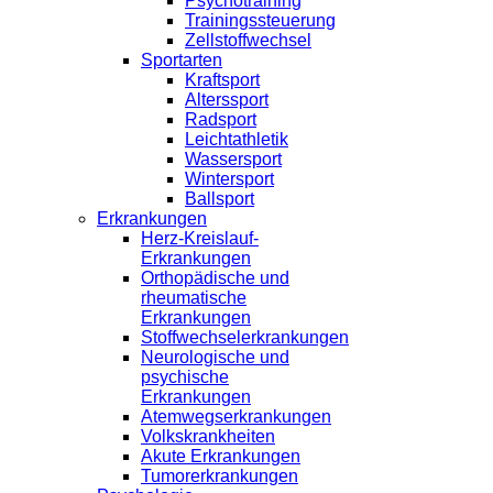
Psychotraining
Trainingssteuerung
Zellstoffwechsel
Sportarten
Kraftsport
Alterssport
Radsport
Leichtathletik
Wassersport
Wintersport
Ballsport
Erkrankungen
Herz-Kreislauf-
Erkrankungen
Orthopädische und
rheumatische
Erkrankungen
Stoffwechselerkrankungen
Neurologische und
psychische
Erkrankungen
Atemwegserkrankungen
Volkskrankheiten
Akute Erkrankungen
Tumorerkrankungen