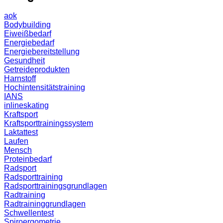
aok
Bodybuilding
Eiweißbedarf
Energiebedarf
Energiebereitstellung
Gesundheit
Getreideprodukten
Harnstoff
Hochintensitätstraining
IANS
inlineskating
Kraftsport
Kraftsporttrainingssystem
Laktattest
Laufen
Mensch
Proteinbedarf
Radsport
Radsporttraining
Radsporttrainingsgrundlagen
Radtraining
Radtraininggrundlagen
Schwellentest
Spiroergometrie