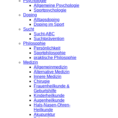
Psychologie
Allgemeine Psychologie
Sportpsychologie
Doping
Alltagsdoping
Doping im Sport
Sucht
Sucht-ABC
Suchtprävention
Philosophie
Persönlichkeit
Sportphilosophie
praktische Philosophie
Medizin
Allgemeinmedizin
Alternative Medizin
Innere Medizin
Chirugie
Frauenheilkunde &
Geburtshilfe
Kinderheilkunde
Augenheilkunde
Hals-Nasen-Ohren-
Heilkunde
Akupunktur